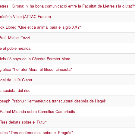
tres i Girona: hi ha bona comunicació entre la Facultat de Lletres i la ciutat?
rédéric Viale (ATTAC France)
ick Llored "Qué ética animal para el siglo XX?"
Prof. Michel Tozzi
e al poble mexicà
ls 25 anys de la Càtedra Ferrater Mora
àfica "Ferrater Mora, el filòsof cineasta"
cel de Lluís Claret
a societat del risc
oseph Prabhu "Hermenèutica transcultural després de Hegel"
Rafael Miranda sobre Cornelius Castoriadis
Tres debats sobre el Futur"
ncies "Tres conferències sobre el Progrés"