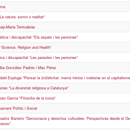
ema
"La natura: somni o realitat"
ep-Maria Terricabras
ètica i discapacitat "Els espais i les persones"
Science, Religion and Health”
ca i discapacitat “Les paraules i les persones”
Alba González Padrós i Max Pérez
ald Espluga "Pensar la (in)felicitat: mems tristos i malestar en el capitalism
cies "La diversitat religiosa a Catalunya"
an Garcia "Filosofia de la icona"
ament Polític i Social
eatriz Barreiro "Democracia y derechos culturales: Perspectivas desde el De
manos"