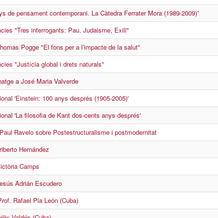
ys de pensament contemporani. La Càtedra Ferrater Mora (1989-2009)”
cies "Tres interrogants: Pau, Judaisme, Exili"
homas Pogge "El fons per a l’impacte de la salut"
cies "Justícia global i drets naturals"
atge a José Maria Valverde
ional 'Einstein: 100 anys després (1905-2005)'
onal 'La filosofia de Kant dos-cents anys després'
Paul Ravelo sobre Postestructuralisme i postmodernitat
riberto Hernández
Victòria Camps
Jesús Adrián Escudero
Prof. Rafael Pla León (Cuba)
élix Valdés (Cuba)