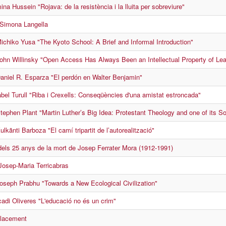
na Hussein "Rojava: de la resistència i la lluita per sobreviure"
 Simona Langella
ichiko Yusa "The Kyoto School: A Brief and Informal Introduction"
ohn Willinsky "Open Access Has Always Been an Intellectual Property of Lea
aniel R. Esparza "El perdón en Walter Benjamin"
abel Turull "Riba i Crexells: Conseqüències d'una amistat estroncada"
tephen Plant "Martin Luther’s Big Idea: Protestant Theology and one of its 
lkãnti Barboza "El camí tripartit de l’autorealització"
ls 25 anys de la mort de Josep Ferrater Mora (1912-1991)
 Josep-Maria Terricabras
oseph Prabhu "Towards a New Ecological Civilization"
cadi Oliveres "L'educació no és un crim"
lacement