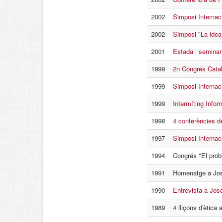
2002
Simposi Internac
2002
Simposi "La idea 
2001
Estada i seminar
1999
2n Congrés Català
1999
Simposi Internac
1999
Intermíting Infor
1998
4 conferències d
1997
Simposi Internac
1994
Congrés "El probl
1991
Homenatge a Jos
1990
Entrevista a Jos
1989
4 lliçons d'ètica 