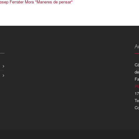
osep Ferrater Mora "Maneres de pensar"
A
Cà
de
Fa
Pl
17
Te
Co