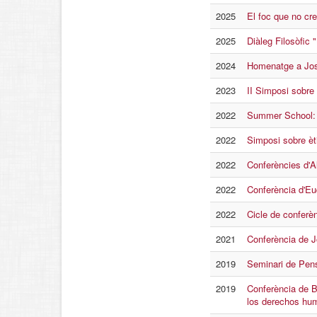
2025
El foc que no cr
2025
Diàleg Filosòfic 
2024
Homenatge a Jos
2023
II Simposi sobre 
2022
Summer School: “
2022
Simposi sobre èti
2022
Conferències d'
2022
Conferència d'Eud
2022
Cicle de conferèn
2021
Conferència de Jo
2019
Seminari de Pens
2019
Conferència de B
los derechos hu