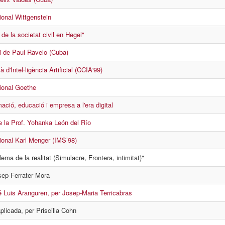
ional Wittgenstein
de la societat civil en Hegel"
i de Paul Ravelo (Cuba)
 d'Intel·ligència Artificial (CCIA'99)
ional Goethe
mació, educació i empresa a l'era digital
e la Prof. Yohanka León del Río
ional Karl Menger (IMS’98)
ema de la realitat (Simulacre, Frontera, intimitat)"
ep Ferrater Mora
é Luis Aranguren, per Josep-Maria Terricabras
aplicada, per Priscilla Cohn