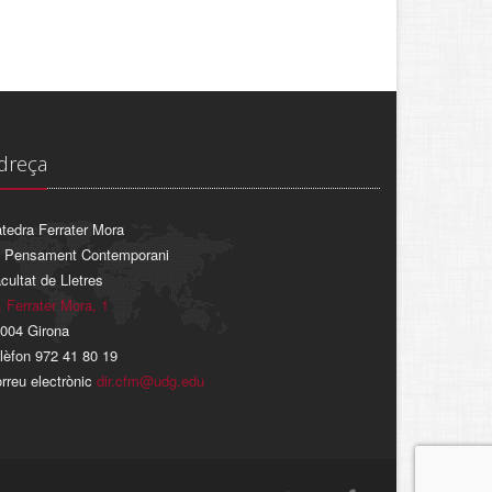
dreça
tedra Ferrater Mora
 Pensament Contemporani
cultat de Lletres
. Ferrater Mora, 1
004 Girona
lèfon 972 41 80 19
rreu electrònic
dir.cfm@udg.edu