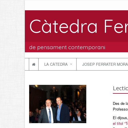
Càtedra Fe
de pensament contemporani
LA CÀTEDRA
JOSEP FERRATER MORA
Lecti
Des de l
Professor
El dijous
el títol “