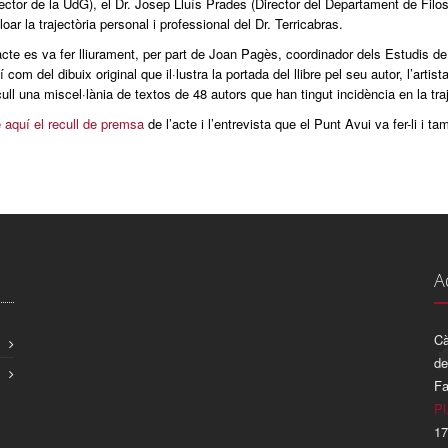
ctor de la UdG), el Dr. Josep Lluís Prades (Director del Departament de Filosof
loar la trajectòria personal i professional del Dr. Terricabras.
acte es va fer lliurament, per part de Joan Pagès, coordinador dels Estudis de
xí com del dibuix original que il·lustra la portada del llibre pel seu autor, l’arti
ull una miscel·lània de textos de 48 autors que han tingut incidència en la traje
 aquí el recull de premsa
de l’acte i l’entrevista que el Punt Avui va fer-li i t
A
Cà
de
Fa
Pl
17