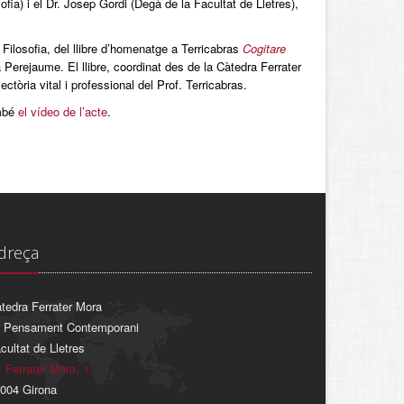
ia) i el Dr. Josep Gordi (Degà de la Facultat de Lletres),
 Filosofia, del llibre d’homenatge a Terricabras
Cogitare
sta Perejaume. El llibre, coordinat des de la Càtedra Ferrater
ctòria vital i professional del Prof. Terricabras.
ambé
el vídeo de l’acte
.
dreça
tedra Ferrater Mora
 Pensament Contemporani
cultat de Lletres
. Ferrater Mora, 1
004 Girona