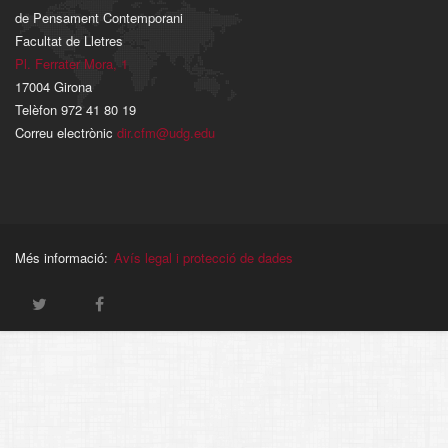
de Pensament Contemporani
Facultat de Lletres
Pl. Ferrater Mora, 1
17004 Girona
Telèfon 972 41 80 19
Correu electrònic
dir.cfm@udg.edu
Més informació:
Avís legal i protecció de dades