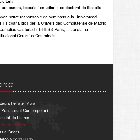
rsitària
 professors, becaris i estudiants de doctorat de filosofia.
essor invitat responsable de seminaris a la Universidad
Psicoanalítics per la Universidad Complutense de Madrid;
e Cornelius Castoriadis EHESS París; Llicenciat en
titucional Cornelius Castoriadis.
dreça
tedra Ferrater Mora
 Pensament Contemporani
cultat de Lletres
. Ferrater Mora, 1
004 Girona
lèfon 972 41 80 19