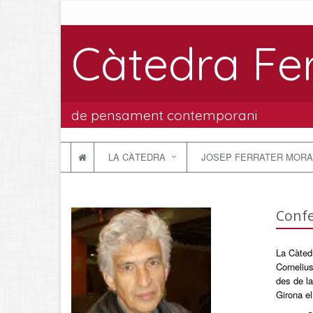
Càtedra Fe
de pensament contemporani
LA CÀTEDRA
JOSEP FERRATER MORA
Confe
La Càtedr
Cornelius
des de la
Girona el