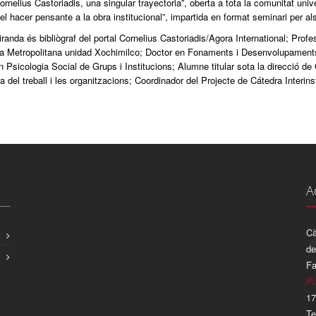
ornelius Castoriadis, una singular trayectoria”, oberta a tota la comunitat unive
el hacer pensante a la obra institucional”, impartida en format seminari per als
randa és bibliògraf del portal Cornelius Castoriadis/Agora International; Prof
 Metropolitana unidad Xochimilco; Doctor en Fonaments i Desenvolupaments 
 Psicologia Social de Grups i Institucions; Alumne titular sota la direcció d
a del treball i les organitzacions; Coordinador del Projecte de Cátedra Interins
A
Cà
de
Fa
Pl
17
Te