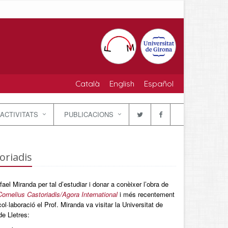
Català
English
Español
ACTIVITATS
PUBLICACIONS
oriadis
ael Miranda per tal d’estudiar i donar a conèixer l’obra de
Cornelius Castoriadis/Agora International
i més recentement
·laboració el Prof. Miranda va visitar la Universitat de
de Lletres: