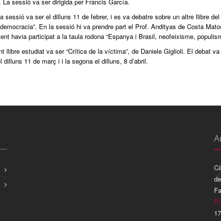
 La sessió va ser dirigida per Francis García.
 sessió va ser el dilluns 11 de febrer, i es va debatre sobre un altre llibre de
 democracia”. En la sessió hi va prendre part el Prof. Andityas de Costa Mato
ent havia participat a la taula rodona “Espanya i Brasil, neofeixisme, populis
t llibre estudiat va ser “Crítica de la víctima”, de Daniele Giglioli. El debat v
 dilluns 11 de març i i la segona el dilluns, 8 d’abril.
A
Cà
de
Fa
Pl
17