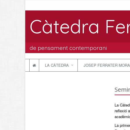
Càtedra Fe
de pensament contemporani
LA CÀTEDRA
JOSEP FERRATER MORA
Semin
La Càtedr
reflexió 
acadèmiqu
La primer