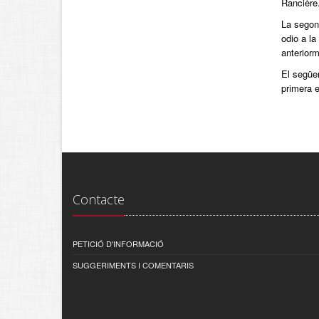
Rancière.
La segona
odio a la
anteriorm
El següen
primera el
Contacte
PETICIÓ D'INFORMACIÓ
SUGGERIMENTS I COMENTARIS