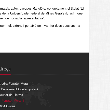
l mateix autor, Jacques Rancière, concretament el titulat “El
s de la Universidade Federal de Minas Gerais (Brasil), que
me i democràcia representativa”.
a ser molt extens i per això se’n van fer dues sessions: la
dreça
tedra Ferrater Mora
 Pensament Contemporani
cultat de Lletres
. Ferrater Mora, 1
004 Girona