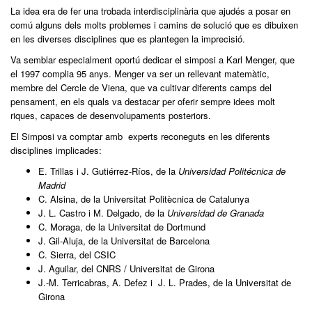
La idea era de fer una trobada interdisciplinària que ajudés a posar en
comú alguns dels molts problemes i camins de solució que es dibuixen
en les diverses disciplines que es plantegen la imprecisió.
Va semblar especialment oportú dedicar el simposi a Karl Menger, que
el 1997 complia 95 anys. Menger va ser un rellevant matemàtic,
membre del Cercle de Viena, que va cultivar diferents camps del
pensament, en els quals va destacar per oferir sempre idees molt
riques, capaces de desenvolupaments posteriors.
El Simposi va comptar amb experts reconeguts en les diferents
disciplines implicades:
E. Trillas i J. Gutiérrez-Ríos, de la
Universidad Politécnica de
Madrid
C. Alsina, de la Universitat Politècnica de Catalunya
J. L. Castro i M. Delgado, de la
Universidad de Granada
C. Moraga, de la Universitat de Dortmund
J. Gil-Aluja, de la Universitat de Barcelona
C. Sierra, del CSIC
J. Aguilar, del CNRS / Universitat de Girona
J.-M. Terricabras, A. Defez i J. L. Prades, de la Universitat de
Girona