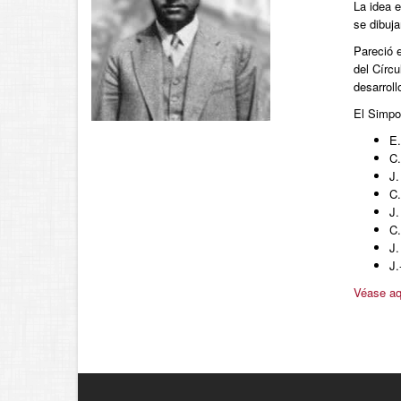
La idea 
se dibuja
Pareció 
del Círc
desarroll
El Simpos
E.
C.
J.
C.
J.
C.
J.
J.
Véase aq