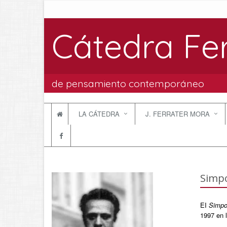
Cátedra Fe
de pensamiento contemporáneo
LA CÁTEDRA
J. FERRATER MORA
Simpo
EI
Simpos
1997 en l