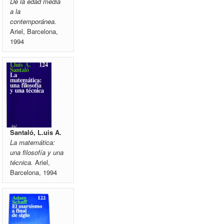
De la edad media
a la
contemporánea.
Ariel, Barcelona,
1994
Santaló, L.uis A.
La matemática:
una filosofía y una
técnica.
Ariel,
Barcelona, 1994