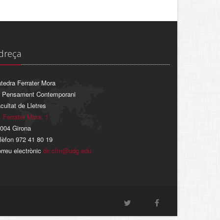
dreça
tedra Ferrater Mora
 Pensament Contemporani
cultat de Lletres
. Ferrater Mora, 1
004 Girona
lèfon 972 41 80 19
rreu electrònic
dir.cfm@udg.edu