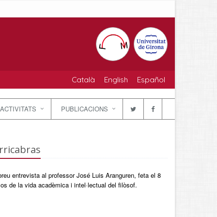
Català
English
Español
ACTIVITATS
PUBLICACIONS
rricabras
breu entrevista al professor José Luis Aranguren, feta el 8
 de la vida acadèmica i intel·lectual del filòsof.