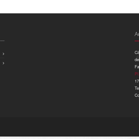
A
Cà
de
Fa
Pl
17
Te
Co