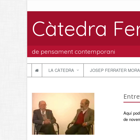
Càtedra Fe
de pensament contemporani
LA CÀTEDRA
JOSEP FERRATER MORA
Entre
Aquí podr
de novemb