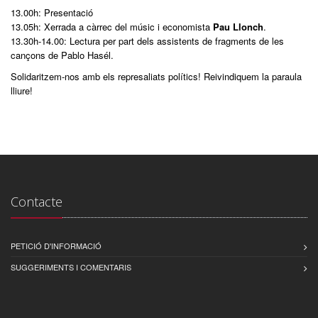
13.00h: Presentació
13.05h: Xerrada a càrrec del músic i economista
Pau Llonch
.
13.30h-14.00: Lectura per part dels assistents de fragments de les
cançons de Pablo Hasél.
Solidaritzem-nos amb els represaliats polítics! Reivindiquem la paraula
lliure!
Contacte
PETICIÓ D'INFORMACIÓ
SUGGERIMENTS I COMENTARIS