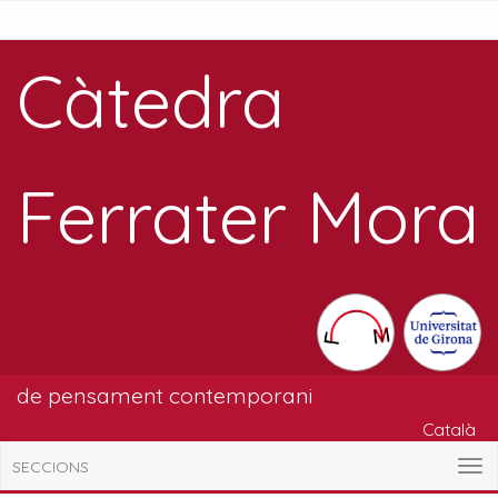
Càtedra
Ferrater Mora
de pensament contemporani
Català
SECCIONS