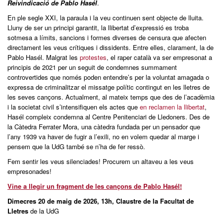
Reivindicació de Pablo Hasél
.
En ple segle XXI, la paraula i la veu continuen sent objecte de lluita.
Lluny de ser un principi garantit, la llibertat d’expressió es troba
sotmesa a límits, sancions i formes diverses de censura que afecten
directament les veus crítiques i dissidents. Entre elles, clarament, la de
Pablo Hasél. Malgrat les
protestes
, el raper català va ser empresonat a
principis de 2021 per un seguit de condemnes summament
controvertides que només poden entendre’s per la voluntat amagada o
expressa de criminalitzar el missatge polític contingut en les lletres de
les seves cançons. Actualment, al mateix temps que des de l’acadèmia
i la societat civil s’intensifiquen els actes que
en reclamen la llibertat
,
Hasél compleix condemna al Centre Penitenciari de Lledoners. Des de
la Càtedra Ferrater Mora, una càtedra fundada per un pensador que
l’any 1939 va haver de fugir a l’exili, no en volem quedar al marge i
pensem que la UdG també se n’ha de fer ressò.
Fem sentir les veus silenciades! Procurem un altaveu a les veus
empresonades!
Vine a llegir un fragment de les cançons de Pablo Hasél!
Dimecres 20 de maig de 2026, 13h, Claustre de la Facultat de
Lletres
de la UdG