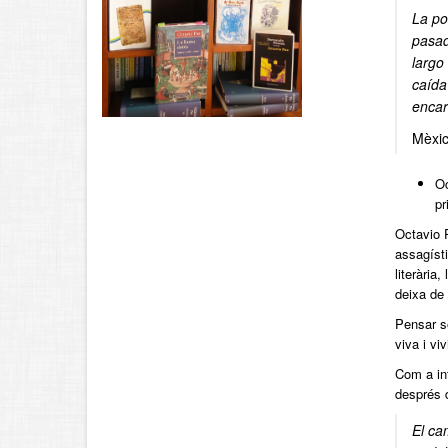
La po
pasad
largo
caída
encar
Mèxic
Oc
pr
Octavio 
assagíst
literària
deixa de 
Pensar so
viva i vi
Com a in
després 
El cam