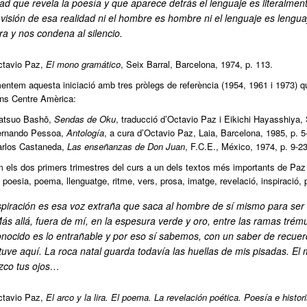
dad que revela la poesía y que aparece detrás el lenguaje es literalme
a visión de esa realidad ni el hombre es hombre ni el lenguaje es lengua
ra y nos condena al silencio.
tavio Paz,
El mono gramático
, Seix Barral, Barcelona, 1974, p. 113.
ntem aquesta iniciació amb tres pròlegs de referència (1954, 1961 i 1973) qu
ins Centre Amèrica:
atsuo Bashō,
Sendas de Oku
, traducció d’Octavio Paz i Eikichi Hayasshiya, 
ernando Pessoa,
Antología
, a cura d’Octavio Paz, Laia, Barcelona, 1985, p. 5
rlos Castaneda,
Las enseñanzas de Don Juan
, F.C.E., México, 1974, p. 9-23
els dos primers trimestres del curs a un dels textos més importants de Paz 
 poesia, poema, llenguatge, ritme, vers, prosa, imatge, revelació, inspiració, 
spiración es esa voz extraña que saca al hombre de sí mismo para ser t
Más allá, fuera de mí, en la espesura verde y oro, entre las ramas trém
nocido es lo entrañable y por eso sí sabemos, con un saber de recuer
tuve aquí. La roca natal guarda todavía las huellas de mis pisadas. El 
co tus ojos…
tavio Paz,
El arco y la lira. El poema. La revelación poética. Poesía e histori