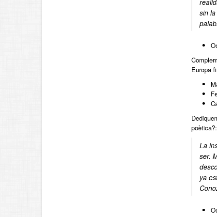
reali
sin l
palab
Oc
Compleme
Europa f
M
F
Ca
Dediquem 
poètica?:
La in
ser. 
desco
ya es
Conoz
Oc