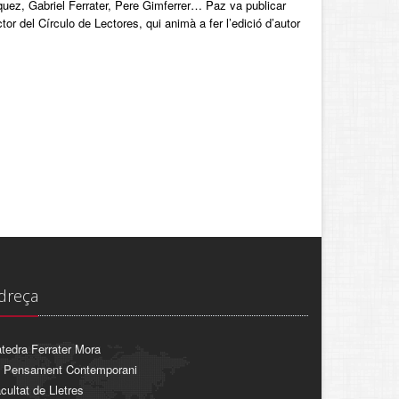
quez, Gabriel Ferrater, Pere Gimferrer… Paz va publicar
tor del Círculo de Lectores, qui animà a fer l’edició d’autor
dreça
tedra Ferrater Mora
 Pensament Contemporani
cultat de Lletres