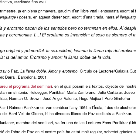
finitiva, reeditada fins avui.
 trimestre, ja en plena primavera, gaudim d’un llibre vital i entusiasta escrit al 
lenguatge i poesia
, en aquest darrer text, escrit d’una tirada, narra
el llenguatg
a y erotismo nacen de los sentidos pero no terminan en ellos. Al despl
s y ceremonias. […] El erotismo es invención; el sexo es siempre el 
go original y primordial, la sexualidad, levanta la llama roja del erotism
la: la del amor. Erotismo y amor: la llama doble de la vida.
tavio Paz,
La llama doble. Amor y erotismo
, Circulo de Lectores/Galaxia Gut
ix Barral, Barcelona, 2001.
areu el programa del seminari
, en el qual posem els textos, objecte del nostr
stan en sintonia: Heidegger, Panikkar, Maria Zambrano, Julio Cortázar, Josep
rau, Norman O. Brown, José Angel Valente, Hugo Mújica i Pere Gimferrer .
az i Raimon Panikkar es van conèixer l’any 1964 a l’Índia, i des de aleshore
a del Barri Vell de Girona, hi ha diversos llibres de Paz dedicats a Panikkar.
untaner, membre del seminari, va fer una de les Lectures Fons Panikkar (UdG
ió de l’obra de Paz en el nostre país ha estat molt regular, sobretot gràcies 