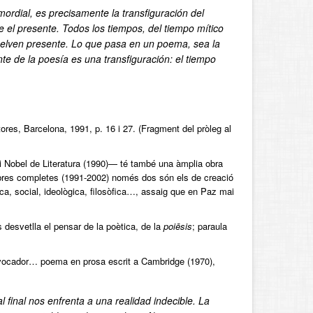
ordial, es precisamente la transfiguración del
e el presente. Todos los tiempos, del tiempo mítico
 vuelven presente. Lo que pasa en un poema, sea la
e de la poesía es una transfiguración: el tiempo
ctores, Barcelona, 1991, p. 16 i 27. (Fragment del pròleg al
 Nobel de Literatura (1990)— té també una àmplia obra
obres completes (1991-2002) només dos són els de creació
stètica, social, ideològica, filosòfica…, assaig que en Paz mai
desvetlla el pensar de la poètica, de la
poiēsis
; paraula
provocador… poema en prosa escrit a Cambridge (1970),
al final nos enfrenta a una realidad indecible. La