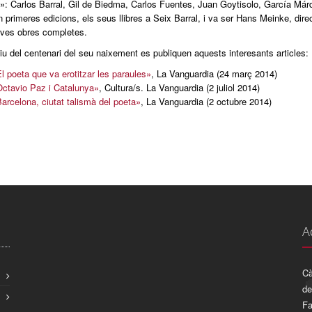
»: Carlos Barral, Gil de Biedma, Carlos Fuentes, Juan Goytisolo, García Már
n primeres edicions, els seus llibres a Seix Barral, i va ser Hans Meinke, direc
eves obres completes.
 del centenari del seu naixement es publiquen aquests interesants articles:
l poeta que va erotitzar les paraules»
, La Vanguardia (24 març 2014)
ctavio Paz i Catalunya»
, Cultura/s. La Vanguardia (2 juliol 2014)
arcelona, ciutat talismà del poeta»
, La Vanguardia (2 octubre 2014)
A
Cà
de
Fa