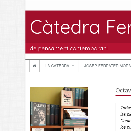
Càtedra Fe
de pensament contemporani
LA CÀTEDRA
JOSEP FERRATER MORA
Octav
Todas
las p
Cantos
los p