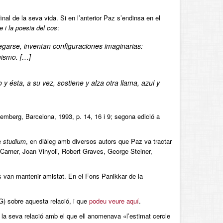
final de la seva vida. Si en l’anterior Paz s’endinsa en el
e i la poesia del cos
:
egarse, inventan configuraciones imaginarias:
mismo. […]
o y ésta, a su vez, sostiene y alza otra llama, azul y
emberg, Barcelona, 1993, p. 14, 16 i 9; segona edició a
e
studium
, en diàleg amb diversos autors que Paz va tractar
 Carner, Joan Vinyoli, Robert Graves, George Steiner,
s van mantenir amistat. En el Fons Panikkar de la
) sobre aquesta relació, i que
podeu veure aquí
.
a la seva relació amb el que ell anomenava «l’estimat cercle