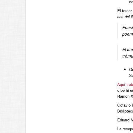
de
El tercer
cos del l
Poesí
poema
El fue
trému
Oc
Se
Aquí trob
o bé hi e
Ramon Xi
Octavio P
Bibliotec
Eduard M
La recepc