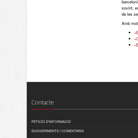
barceloní
sovint, e
de les s
Amb motiu
«E
«O
«B
Contacte
PETICIÓ D'INFORMACIÓ
SUGGERIMENTS I COMENTARIS