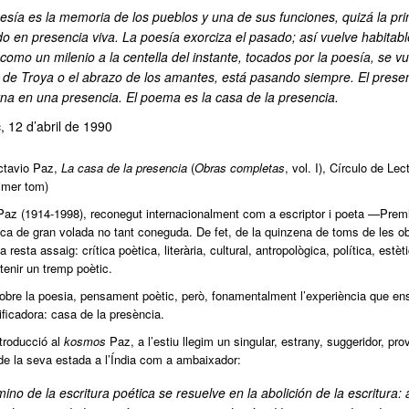
esía es la memoria de los pueblos y una de sus funciones, quizá la prim
o en presencia viva. La poesía exorciza el pasado; así vuelve habitabl
 como un milenio a la centella del instante, tocados por la poesía, se
 de Troya o el abrazo de los amantes, está pasando siempre. El present
na en una presencia. El poema es la casa de la presencia.
, 12 d’abril de 1990
tavio Paz,
La casa de la presencia
(
Obras completas
, vol. I), Círculo de Le
imer tom)
Paz (1914-1998), reconegut internacionalment com a escriptor i poeta —Premi
ica de gran volada no tant coneguda. De fet, de la quinzena de toms de les 
, la resta assaig: crítica poètica, literària, cultural, antropològica, política, e
tenir un tremp poètic.
bre la poesia, pensament poètic, però, fonamentalment l’experiència que ens 
vificadora: casa de la presència.
troducció al
kosmos
Paz, a l’estiu llegim un singular, estrany, suggeridor, 
de la seva estada a l’Índia com a ambaixador:
ino de la escritura poética se resuelve en la abolición de la escritura: 