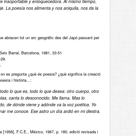
nte insoportable y enloquecedora. Al mismo tiempo,
je. La poesía nos alimenta y nos aniquila, nos da la
e abracen tot un arc geogràfic des del Japó passant per
Seix Barral, Barcelona, 1981, 33-51
-29.
.
on es pregunta ¿què és poesia? ¿què significa la creació
poesia i història…:
odo lo que es, todo lo que desea: otro cuerpo, otro
ulas, canta lo desconocido. Me llama. Mas lo
do, de dónde viene y adónde va la voz poética. Yo
mar me conoce. Ese astro un día ardió en mi diestra.
a
[1956], F.C.E., México, 1967, p. 180, edició revisada i