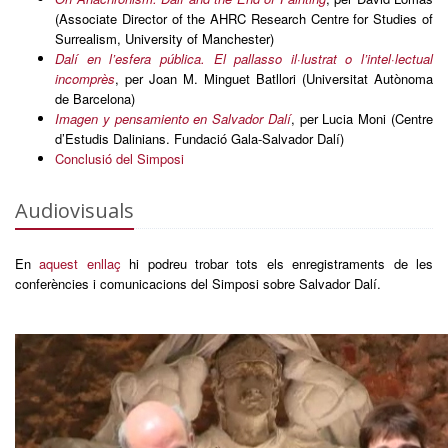
(Associate Director of the AHRC Research Centre for Studies of
Surrealism, University of Manchester)
Dalí en l’esfera pública. El pallasso il·lustrat o l’intel·lectual
incomprès
, per Joan M. Minguet Batllori (Universitat Autònoma
de Barcelona)
Imagen y pensamiento en Salvador Dalí
, per Lucia Moni (Centre
d’Estudis Dalinians. Fundació Gala-Salvador Dalí)
Conclusió del Simposi
Audiovisuals
En
aquest enllaç
hi podreu trobar tots els enregistraments de les
conferències i comunicacions del Simposi sobre Salvador Dalí.