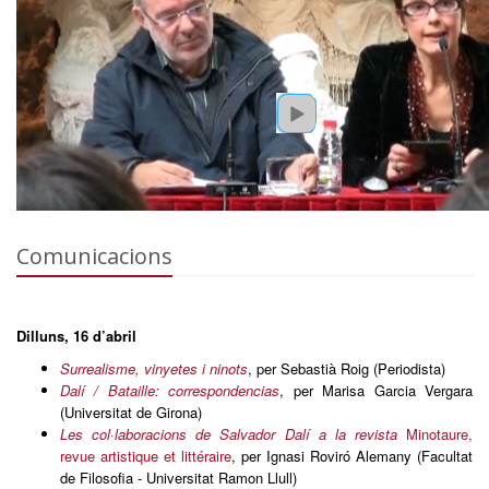
Comunicacions
Dilluns, 16 d’abril
Surrealisme, vinyetes i ninots
, per Sebastià Roig (Periodista)
Dalí / Bataille: correspondencias
, per Marisa Garcia Vergara
(Universitat de Girona)
Les col·laboracions de Salvador Dalí a la revista
Minotaure,
revue artistique et littéraire
, per Ignasi Roviró Alemany (Facultat
de Filosofia - Universitat Ramon Llull)