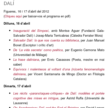
DALÍ
Figueres, 16 i 17 d’abril del 2012
(
Cliqueu aquí
per baixar-vos el programa en pdf)
Dilluns, 16 d’abril
Inauguració del Simposi
, amb Montse Aguer (Fundació Gala-
Salvador Dalí) i Josep-Maria Terricabras (Càtedra Ferrater Mora)
Salvador Dalí: lo que nos cuenta su biblioteca
, per Juan Manuel
Bonet (Escriptor i crític d’art)
De ‘La vida secreta’ como poética
, per Eugenio Carmona Mato
(Universidad de Málaga)
La frase daliniana
, per Enric Casasses (Poeta, mestre en mai
saber)
Equívocs i malentesos al voltant d’una (in)certa fenomenologia
daliniana
, per Vicent Santamaria de Mingo (Doctor en Filologia
Catalana)
Dimarts, 17 d’abril
Les récits «paranoïaques-critiques» de Dalí: modèles et portée
cognitive des mises en intrigue
, per Astrid Ruffa (Université de
Lausanne)
On Anachronism: Dalí and the End of Painting
, per David Lomas