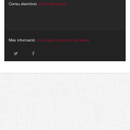
Correu electrònic
dir.cfm@udg.edu
Més informació:
Avís legal i protecció de dades