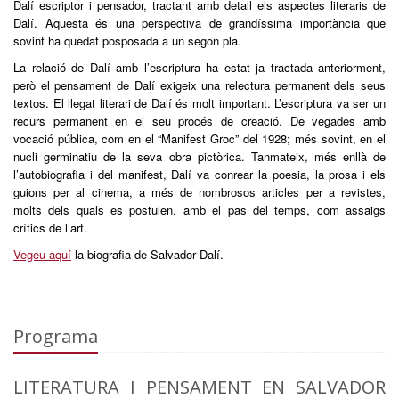
Dalí escriptor i pensador, tractant amb detall els aspectes literaris de
Dalí. Aquesta és una perspectiva de grandíssima importància que
sovint ha quedat posposada a un segon pla.
La relació de Dalí amb l’escriptura ha estat ja tractada anteriorment,
però el pensament de Dalí exigeix una relectura permanent dels seus
textos. El llegat literari de Dalí és molt important. L’escriptura va ser un
recurs permanent en el seu procés de creació. De vegades amb
vocació pública, com en el “Manifest Groc” del 1928; més sovint, en el
nucli germinatiu de la seva obra pictòrica. Tanmateix, més enllà de
l’autobiografia i del manifest, Dalí va conrear la poesia, la prosa i els
guions per al cinema, a més de nombrosos articles per a revistes,
molts dels quals es postulen, amb el pas del temps, com assaigs
crítics de l’art.
Vegeu aquí
la biografia de Salvador Dalí.
Programa
LITERATURA I PENSAMENT EN SALVADOR