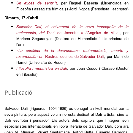
Un excés de senti**t
, per Raquel Baseiria (Llicenciada en
Filosofia i assagista fílmica ) i Jordi Nopca (Periodista i escriptor)
Dimarts, 17 d’abril
Salvador Dalí, el naixement de la nova iconografia de la
malenconia, del
Diari de Joventut
a l’
Angelus de Millet
, per
Mariona Seguranyes (Doctora en Humanitats i historiadora de
l’art)
«La crisálida de la desventura»: metamorfosis, muerte y
resurrección en
Rostros ocultos de Salvador Dalí
, per Mathilde
Hamel (Université de Rouen)
Filosofia i metafísica en Dalí
, per Joan Cuscó i Clarasó (Doctor
en Filosofia)
Publicació
Salvador Dalí (Figueres, 1904-1989) és conegut a nivell mundial per la
seva pintura, però aquest volum no està dedicat al Dalí artista, sinó al
Dalí escriptor i pensador. Els autors dels capítols que l’integren són
especialistes internacionals en l’obra literària de Salvador Dalí, com ara
Joan M. Minguet, Vicent Santamaria, Astrid Ruffa, Eugenio Carmona,