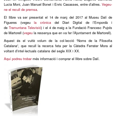
Lucia Moni, Juan Manuel Bonet i Enric Casasses, entre d’altres.
Vegeu-
ne el recull de premsa
.
El llibre va ser presentat el 14 de març del 2017 al Museu Dalí de
Figueres (vegeu
la crònica
del Diari Digital de l’Empordà i
de
Tramuntana Televisió
) i el 4 de maig a la Fundació Francesc Pujols
de Martorell (
vegeu
la ressenya que en va fer l’Ajuntament de Martorell).
Aquest és el vuitè volum de la col·lecció “Noms de la Filosofia
Catalana”, que recull la recerca feta per la Càtedra Ferrater Mora al
voltant d’intel·lectuals catalans del segle XIX i XX.
Aquí podreu trobar
més informació i comprar el llibre sobre Dalí.