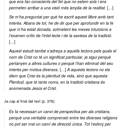
que ens fan conscients del fet que no estem sols i ens
permeten arribar a una visió més àmplia de la realitat.
[…]
Se m’ha preguntat per què he escrit aquest llibre amb tant
interès. Abans de tot, he de dir que per aprofundir en la fe
que m’ha estat donada, sotmetent les meves intuïcions a
l’examen crític de l’intel·lecte i de la saviesa de la tradició.
[…]
Aquest estudi també s’adreça a aquells lectors pels quals el
nom de Crist no té un significat particular, ja sigui perquè
pertanyen a altres cultures o perquè l’han eliminat del seu
interès per motius diversos.
[…]
A aquests lectors no els
diem que Crist és la plenitud de vida, sinó que aquesta
Plenitud, que té tants noms, en la tradició cristiana és
anomenada Jesús el Crist.
Ja cap al final del text (p. 376):
Es fa necessari un canvi de perspectiva per als cristians,
perquè una veritable comprensió entre les diverses religions
no pot ser mai un camí de direcció única. Tot l’esforç per