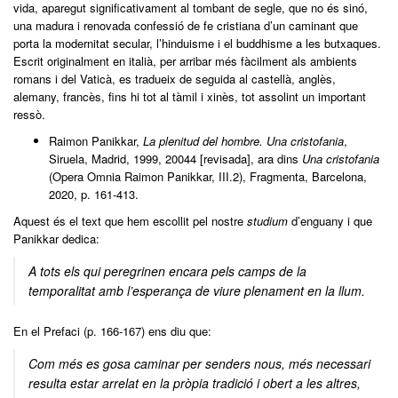
vida, aparegut significativament al tombant de segle, que no és sinó,
una madura i renovada confessió de fe cristiana d’un caminant que
porta la modernitat secular, l’hinduisme i el buddhisme a les butxaques.
Escrit originalment en italià, per arribar més fàcilment als ambients
romans i del Vaticà, es tradueix de seguida al castellà, anglès,
alemany, francès, fins hi tot al tàmil i xinès, tot assolint un important
ressò.
Raimon Panikkar,
La plenitud del hombre. Una cristofania
,
Siruela, Madrid, 1999, 20044 [revisada], ara dins
Una cristofania
(Opera Omnia Raimon Panikkar, III.2), Fragmenta, Barcelona,
2020, p. 161-413.
Aquest és el text que hem escollit pel nostre
studium
d’enguany i que
Panikkar dedica:
A tots els qui peregrinen encara pels camps de la
temporalitat amb l’esperança de viure plenament en la llum.
En el Prefaci (p. 166-167) ens diu que:
Com més es gosa caminar per senders nous, més necessari
resulta estar arrelat en la pròpia tradició i obert a les altres,