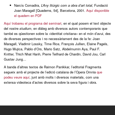
Narcís Comadira,
L’Any litúrgic com a obra d’art total
, Fundació
Joan Maragall [Quaderns, 54], Barcelona, 2001.
Aquí disponible
el quadern en PDF
Aquí trobareu el programa del seminari
, en el qual posem el text objecte
del nostre
studium
, en diàleg amb diversos autors contemporanis que
també es qüestionen sobre la «identitat cristiana» en el món d’avui, des
de diverses perspectives i no necessàriament des de la fe: Joan
Maragall, Vladimir Lossky, Time Rice, François Jullien, Elaine Pagels,
Hugo Mujica, Pablo d’Ors, Mario Satz, Abdelmumin Aya, Paul F.
Knitter, Thich Nhat Hanh, Pierre Teilhard de Chardin, David Jou, Carl
Gustav Jung…
A banda d’altres textos de Raimon Panikkar, l’editorial Fragmenta
segueix amb el projecte de l’edició catalana de l’Opera Omnia
que
podeu veure aquí
, junt amb molts i diversos materials, com una
extensa videoteca d’actes diversos sobre la seva figura i obra.