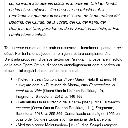
comprendre allò que els cristians anomenen Crist en l’àmbit
de les altres religions s’ha de posar en relació amb la
problemàtica que gira al voltant d’Īśvara, de la naturalesa del
Buddha, del Qur’ān, de la Torah, del Qi, del Kami, del
Dharma, del Dao, però també de la Veritat, la Justícia, la Pau
i tants altres símbols.
Tot un repte que entomem amb entusiasme —literalment: ‘posseïts pels
déus’. Per fer-ho ens ajudem amb alguna lectura complementària.
D’entrada proposem diversos textos de Panikkar, inclosos ja en l’edició
de la seva Opera Omnia, disposats cronològicament com a pedres en
el camí, tot seguint el seu periple existencial:
«Pròleg» a Jean Guitton,
La Virgen María
, Rialp [Patmos, 14],
1952; ara com a «El misteri de Maria», dins
Espiritualitat, el
camí de la Vida
(Opera Omnia Raimon Panikkar, I.2),
Fragmenta, Barcelona, 2012, p. 149-165.
«L’eucaristia i la resurrecció de la carn» [1963], dins
La tradició
cristiana
(Opera Omnia Raimon Panikkar, III.1), Fragmenta,
Barcelona, 2018, p. 255-269. Comunicació de maig de 1952 en
ocasió del Congrés Eucarístic Internacional de Barcelona.
«Meditació sobre Melquisedec» [1959], dins
Religió i religions