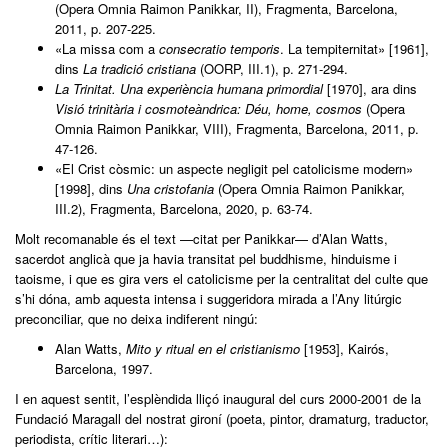
(Opera Omnia Raimon Panikkar, II), Fragmenta, Barcelona,
2011, p. 207-225.
«La missa com a
consecratio temporis
. La tempiternitat» [1961],
dins
La tradició cristiana
(OORP, III.1), p. 271-294.
La Trinitat. Una experiència humana primordial
[1970], ara dins
Visió trinitària i cosmoteàndrica: Déu, home, cosmos
(Opera
Omnia Raimon Panikkar, VIII), Fragmenta, Barcelona, 2011, p.
47-126.
«El Crist còsmic: un aspecte negligit pel catolicisme modern»
[1998], dins
Una cristofania
(Opera Omnia Raimon Panikkar,
III.2), Fragmenta, Barcelona, 2020, p. 63-74.
Molt recomanable és el text —citat per Panikkar— d’Alan Watts,
sacerdot anglicà que ja havia transitat pel buddhisme, hinduisme i
taoisme, i que es gira vers el catolicisme per la centralitat del culte que
s’hi dóna, amb aquesta intensa i suggeridora mirada a l’Any litúrgic
preconciliar, que no deixa indiferent ningú:
Alan Watts,
Mito y ritual en el cristianismo
[1953], Kairós,
Barcelona, 1997.
I en aquest sentit, l’esplèndida lliçó inaugural del curs 2000-2001 de la
Fundació Maragall del nostrat gironí (poeta, pintor, dramaturg, traductor,
periodista, crític literari…):