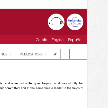
Català
English
Español
ITIES
PUBLICATIONS
ist and anarchist writer goes beyond what was strictly her
 very committed and at the same time a leader in the fields of