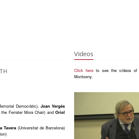
Videos
YTH
Click here
to see the vídeos of 
Montseny.
Memorial Democràtic),
Joan Vergés
 the Ferrater Mora Chair) and
Oriol
a Tavera
(Universitat de Barcelona)
ion)