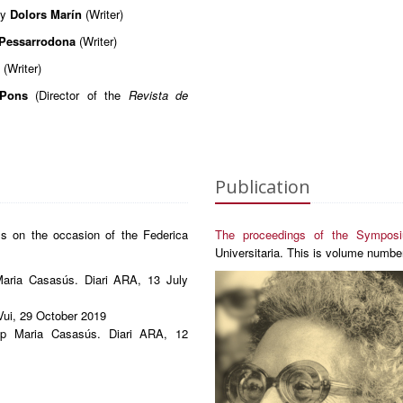
by
Dolors Marín
(Writer)
 Pessarrodona
(Writer)
(Writer)
 Pons
(Director of the
Revista de
Publication
ss on the occasion of the Federica
The proceedings of the Symposi
Universitaria. This is volume numbe
aria Casasús. Diari ARA, 13 July
Vui, 29 October 2019
p Maria Casasús. Diari ARA, 12