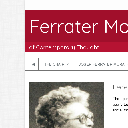
Ferrater Mo
of Contemporary Thought
THE CHAIR
JOSEP FERRATER MORA
Fede
The figu
public ta
social t