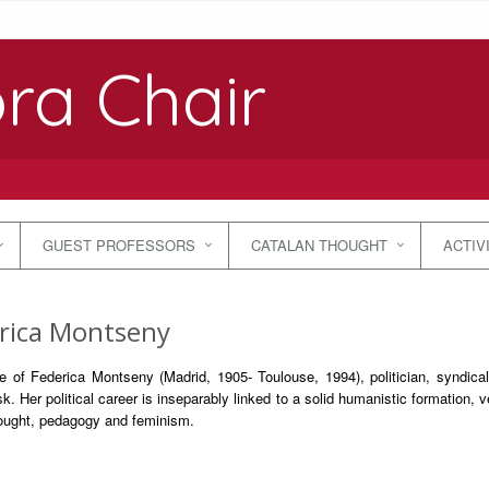
ra Chair
GUEST PROFESSORS
CATALAN THOUGHT
ACTIV
rica Montseny
re of Federica Montseny (Madrid, 1905- Toulouse, 1994), politician, syndical
sk. Her political career is inseparably linked to a solid humanistic formation,
hought, pedagogy and feminism.