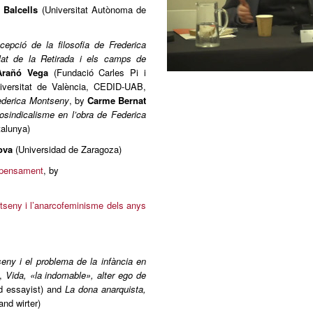
t Balcells
(Universitat Autònoma de
cepció de la filosofia de Frederica
lat de la Retirada i els camps de
Arañó Vega
(Fundació Carles Pi i
versitat de València, CEDID-UAB,
Federica Montseny
, by
Carme Bernat
osindicalisme en l’obra de Federica
talunya)
nova
(Universidad de Zaragoza)
l pensament
, by
seny i l’anarcofeminisme dels anys
eny i el problema de la infància en
),
Vida, «la indomable», alter ego de
d essayist) and
La dona anarquista,
and wirter)