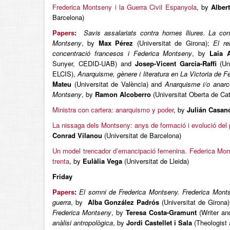
Frederica Montseny i la Guerra Civil Espanyola
, by
Alber
Barcelona)
Papers
:
Savis assalariats contra homes lliures. La con
Montseny
, by
Max Pérez
(Universitat de Girona);
El re
concentració francesos i Federica Montseny
, by
Laia 
Sunyer, CEDID-UAB) and
Josep-Vicent Garcia-Raffi
(Uni
ELCIS),
Anarquisme, gènere i literatura en La Victoria de 
Mateu
(Universitat de València) and
Anarquisme i/o anarc
Montseny
, by
Ramon Alcoberro
(Universitat Oberta de Ca
Ministra con cartera: anarquismo y poder
, by
Julián Casa
La nissaga dels Montseny: anys de formació i evolució de
Conrad Vilanou
(Universitat de Barcelona)
Un model trencador d’emancipació femenina. Federica Mont
trenta
, by
Eulàlia Vega
(Universitat de Lleida)
Friday
Papers
:
El somni de Frederica Montseny. Frederica Monts
guerra
, by
Alba González Padrós
(Universitat de Girona
Frederica Montseny
, by
Teresa Costa-Gramunt
(Writer an
anàlisi antropològica
, by
Jordi Castellet i Sala
(Theologist 