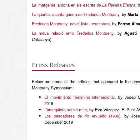
La imatge de la dona en els escrits de
La Revista Blanca
, 
La quanta, quanta guerra de Frederica Montseny
, by
Marta
Frederica Montseny, novel·lista i escriptora
, by
Ferran Aisa
La meva relació amb Frederica Montseny
, by
Agustí
Catalunya
)
Press Releases
Below are some of the articles that appeared in the pre
Montseny Symposium:
El movimiento femenino internacional
, by Josep M
2019
L’anarquista sense mite
, by Eva Vázquez. El Punt A
Los pescadores de río revuelto (1936)
, by Jose
December 2019