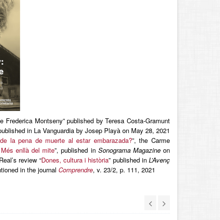
mite Frederica Montseny” published by Teresa Costa-Gramunt
 published in La Vanguardia by Josep Playà on May 28, 2021
ó de la pena de muerte al estar embarazada?
”, the Carme
 Més enllà del mite
”, published in
Sonograma Magazine
on
eal’s review “
Dones, cultura i història
” published in
L’Avenç
tioned in the journal
Comprendre
, v. 23/2, p. 111, 2021