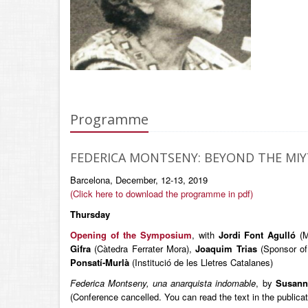
Programme
FEDERICA MONTSENY: BEYOND THE MI
Barcelona, December, 12-13, 2019
(Click here to download the programme in pdf)
Thursday
Opening of the Symposium
, with
Jordi Font Agulló
(
Gifra
(Càtedra Ferrater Mora),
Joaquim Trias
(Sponsor of
Ponsatí-Murlà
(Institució de les Lletres Catalanes)
Federica Montseny, una anarquista indomable
, by
Susann
(Conference cancelled. You can read the text in the publicat