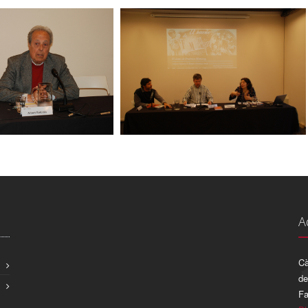
A
Cà
de
Fa