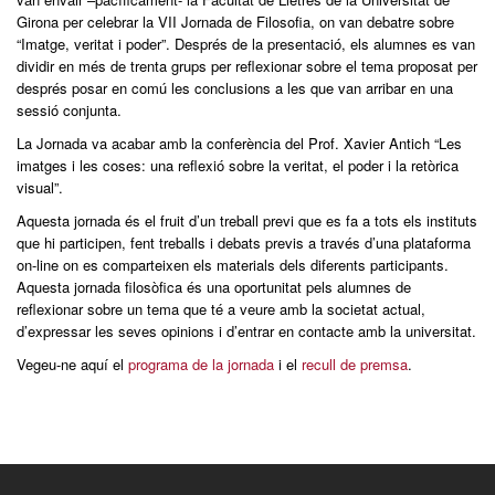
Girona per celebrar la VII Jornada de Filosofia, on van debatre sobre
“Imatge, veritat i poder”. Després de la presentació, els alumnes es van
dividir en més de trenta grups per reflexionar sobre el tema proposat per
després posar en comú les conclusions a les que van arribar en una
sessió conjunta.
La Jornada va acabar amb la conferència del Prof. Xavier Antich “Les
imatges i les coses: una reflexió sobre la veritat, el poder i la retòrica
visual”.
Aquesta jornada és el fruit d’un treball previ que es fa a tots els instituts
que hi participen, fent treballs i debats previs a través d’una plataforma
on-line on es comparteixen els materials dels diferents participants.
Aquesta jornada filosòfica és una oportunitat pels alumnes de
reflexionar sobre un tema que té a veure amb la societat actual,
d’expressar les seves opinions i d’entrar en contacte amb la universitat.
Vegeu-ne aquí el
programa de la jornada
i el
recull de premsa
.