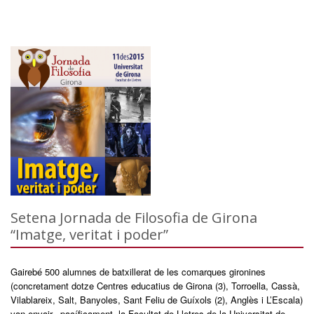
Setena Jornada de Filosofia de Girona
“Imatge, veritat i poder”
Gairebé 500 alumnes de batxillerat de les comarques gironines
(concretament dotze Centres educatius de Girona (3), Torroella, Cassà,
Vilablareix, Salt, Banyoles, Sant Feliu de Guíxols (2), Anglès i L’Escala)
van envair –pacíficament- la Facultat de Lletres de la Universitat de