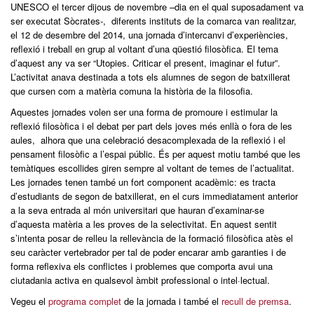
UNESCO el tercer dijous de novembre –dia en el qual suposadament va
ser executat Sòcrates-, diferents instituts de la comarca van realitzar,
el 12 de desembre del 2014, una jornada d’intercanvi d’experiències,
reflexió i treball en grup al voltant d’una qüestió filosòfica. El tema
d’aquest any va ser “Utopies. Criticar el present, imaginar el futur”.
L’activitat anava destinada a tots els alumnes de segon de batxillerat
que cursen com a matèria comuna la història de la filosofia.
Aquestes jornades volen ser una forma de promoure i estimular la
reflexió filosòfica i el debat per part dels joves més enllà o fora de les
aules, alhora que una celebració desacomplexada de la reflexió i el
pensament filosòfic a l’espai públic. És per aquest motiu també que les
temàtiques escollides giren sempre al voltant de temes de l’actualitat.
Les jornades tenen també un fort component acadèmic: es tracta
d’estudiants de segon de batxillerat, en el curs immediatament anterior
a la seva entrada al món universitari que hauran d’examinar-se
d’aquesta matèria a les proves de la selectivitat. En aquest sentit
s’intenta posar de relleu la rellevància de la formació filosòfica atès el
seu caràcter vertebrador per tal de poder encarar amb garanties i de
forma reflexiva els conflictes i problemes que comporta avui una
ciutadania activa en qualsevol àmbit professional o intel·lectual.
Vegeu el
programa complet
de la jornada i també el
recull de premsa
.