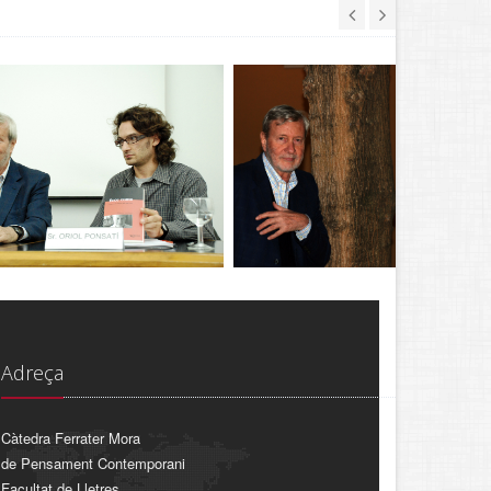
Adreça
Càtedra Ferrater Mora
de Pensament Contemporani
Facultat de Lletres