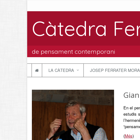
Càtedra Fe
de pensament contemporani
LA CÀTEDRA
JOSEP FERRATER MORA
Gian
En el pe
estudis 
l’hermenè
“pensamen
(
Més
)