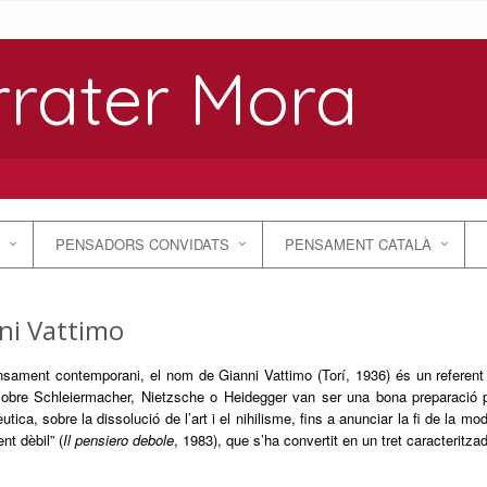
rrater Mora
PENSADORS CONVIDATS
PENSAMENT CATALÀ
ni Vattimo
nsament contemporani, el nom de Gianni Vattimo (Torí, 1936) és un referent
sobre Schleiermacher, Nietzsche o Heidegger van ser una bona preparació pe
utica, sobre la dissolució de l’art i el nihilisme, fins a anunciar la fi de la mo
t dèbil” (
Il pensiero debole
, 1983), que s’ha convertit en un tret caracteritz