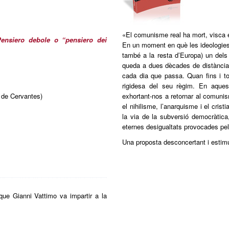
«El comunisme real ha mort, visca 
 Pensiero debole o “pensiero dei
En un moment en què les ideologies 
també a la resta d’Europa) un del
queda a dues dècades de distància. 
cada dia que passa. Quan fins i t
rigidesa del seu règim. En aques
 de Cervantes)
exhortant-nos a retornar al comuni
el nihilisme, l’anarquisme i el cri
la via de la subversió democràtica,
eternes desigualtats provocades pel
Una proposta desconcertant i estimu
 que Gianni Vattimo va impartir a la