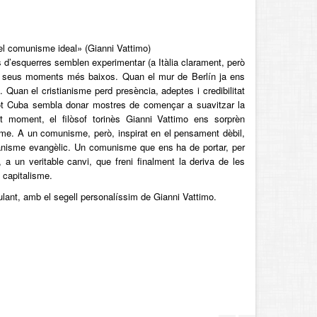
el comunisme ideal» (Gianni Vattimo)
d’esquerres semblen experimentar (a Itàlia clarament, però
s seus moments més baixos. Quan el mur de Berlín ja ens
Quan el cristianisme perd presència, adeptes i credibilitat
ot Cuba sembla donar mostres de començar a suavitzar la
t moment, el filòsof torinès Gianni Vattimo ens sorprèn
sme. A un comunisme, però, inspirat en el pensament dèbil,
stianisme evangèlic. Un comunisme que ens ha de portar, per
 a un veritable canvi, que freni finalment la deriva de les
 capitalisme.
lant, amb el segell personalíssim de Gianni Vattimo.