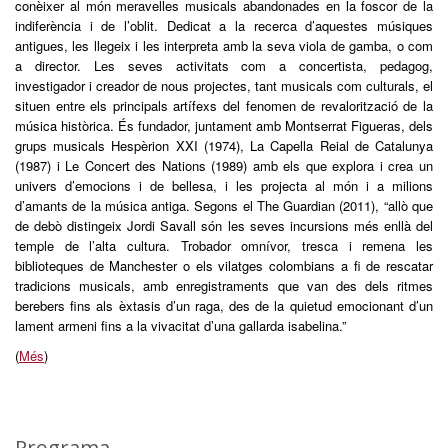
conèixer al món meravelles musicals abandonades en la foscor de la
indiferència i de l’oblit. Dedicat a la recerca d’aquestes músiques
antigues, les llegeix i les interpreta amb la seva viola de gamba, o com
a director. Les seves activitats com a concertista, pedagog,
investigador i creador de nous projectes, tant musicals com culturals, el
situen entre els principals artífexs del fenomen de revalorització de la
música històrica. És fundador, juntament amb Montserrat Figueras, dels
grups musicals Hespèrion XXI (1974), La Capella Reial de Catalunya
(1987) i Le Concert des Nations (1989) amb els que explora i crea un
univers d’emocions i de bellesa, i les projecta al món i a milions
d’amants de la música antiga. Segons el The Guardian (2011), “allò que
de debò distingeix Jordi Savall són les seves incursions més enllà del
temple de l’alta cultura. Trobador omnívor, tresca i remena les
biblioteques de Manchester o els vilatges colombians a fi de rescatar
tradicions musicals, amb enregistraments que van des dels ritmes
berebers fins als èxtasis d’un raga, des de la quietud emocionant d’un
lament armeni fins a la vivacitat d’una gallarda isabelina.”
(
Més
)
Programa