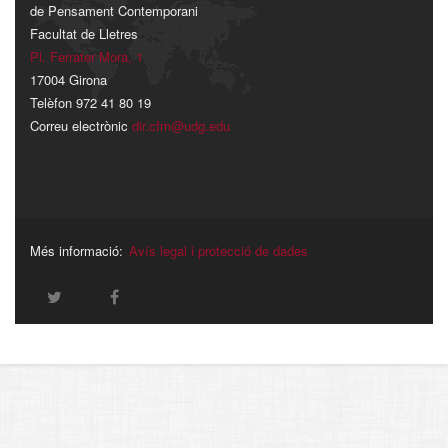
de Pensament Contemporani
Facultat de Lletres
Pl. Ferrater Mora, 1
17004 Girona
Telèfon 972 41 80 19
Correu electrònic
dir.cfm@udg.edu
Més informació:
Avís legal i protecció de dades