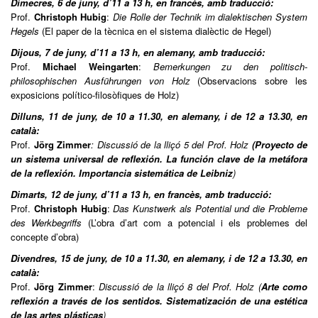
Dimecres, 6 de juny, d’11 a 13 h, en francès, amb traducció:
Prof.
Christoph Hubig
:
Die Rolle der Technik im dialektischen System
Hegels
(El paper de la tècnica en el sistema dialèctic de Hegel)
Dijous, 7 de juny, d’11 a 13 h, en alemany, amb traducció:
Prof.
Michael Weingarten
:
Bemerkungen zu den politisch-
philosophischen Ausführungen von Holz
(Observacions sobre les
exposicions político-filosòfiques de Holz)
Dilluns, 11 de juny, de 10 a 11.30, en alemany, i de 12 a 13.30, en
català:
Prof.
Jörg Zimmer
: Discussió de la lliçó 5 del Prof. Holz
(Proyecto de
un sistema universal de reflexión. La función clave de la metáfora
de la reflexión. Importancia sistemática de Leibniz
)
Dimarts, 12 de juny, d’11 a 13 h, en francès, amb traducció:
Prof.
Christoph Hubig
:
Das Kunstwerk als Potential und die Probleme
des Werkbegriffs
(L’obra d’art com a potencial i els problemes del
concepte d’obra)
Divendres, 15 de juny, de 10 a 11.30, en alemany, i de 12 a 13.30, en
català:
Prof.
Jörg Zimmer
:
Discussió de la lliçó 8 del Prof. Holz (
Arte como
reflexión a través de los sentidos. Sistematización de una estética
de las artes plásticas
)