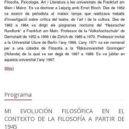
Filosofia, Psicologia, Art i Literatura a les universitats de Frankfurt am
Main i Mainz. Es va doctorar a Leipzig amb Ernst Bloch. Des de 1952
va exercir de periodista al mateix temps que realitzava treballs
d’investigació sobre crítica del teatre, de l’art i de la cultura. Des de
1962 a 1964 va dirigir els programes nocturns del “Hessischer
Rundfunk” a Frankfurt am Main. Professor de la “Volkshochschule” de
Darmstadt de 1952 a 1956 i de Zürich de 1965 a 1970. Professor invitat
a la Universitat Lliure de Berlín l’any 1969. L’any 1971 va ser nomenat
per a una càtedra de Filosofia a la “Rijksuniversiteit Groningen”
(Holanda) de la qual va ser degà de 1987 a 1989. Es va jubilar en
aquesta universitat l’any 1997.
(
Més
)
Programa
MI EVOLUCIÓN FILOSÓFICA EN EL
CONTEXTO DE LA FILOSOFÍA A PARTIR DE
1945