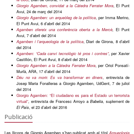
Giorgio Agamben, convidat a la Càtedra Ferrater Mora
, El Punt
Avui, 24 de març del 2014
Giorgio Agamben: un arqueòleg de la política
, per Imma Merino,
El Punt Avui, 6 d’abril del 2014
Agamben ofereix una conferència oberta a la Mercè
,
El Punt
Avui, 7 d’abril del 2014
Agamben i l’arqueologia de la política
, Diari de Girona, 8 d’abril
del 2014
Agamben: “Cada canvi tecnològic té pros i contres”
, per Xavier
Castillón, El Punt Avui, 8 d’abril del 2014
Giorgio Agamben a la Càtedra Ferrater Mora
, per Oriol Ponsatí-
Murlà, ARA, 17 d’abril del 2014
Déu no va morir. Es va transformar en diners
, entrevista de
Josep Maria Fonalleras a Giorgio Agamben, UdGent, 7 de juliol
del 2014
Giorgio Agamben: “El ciudadano es para el Estado un terrorista
virtual”
, entrevista de Francesc Arroyo a
Babelia
, suplement de
El País
, el 23 d’abril del 2016
Publicació
Les lliçons de Giorgio Agamben s’han publicat amb el títol
Arqueologia