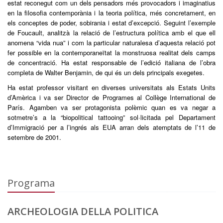
estat reconegut com un dels pensadors més provocadors i imaginatius
en la filosofia contemporània i la teoria política, més concretament, en
els conceptes de poder, sobirania i estat d’excepció. Seguint l’exemple
de Foucault, analitzà la relació de l’estructura política amb el que ell
anomena “vida nua” i com la particular naturalesa d’aquesta relació pot
fer possible en la contemporaneïtat la monstruosa realitat dels camps
de concentració. Ha estat responsable de l’edició italiana de l’obra
completa de Walter Benjamin, de qui és un dels principals exegetes.
Ha estat professor visitant en diverses universitats als Estats Units
d’Amèrica i va ser Director de Programes al Collège International de
París. Agamben va ser protagonista polèmic quan es va negar a
sotmetre’s a la “biopolitical tattooing” sol·licitada pel Departament
d’Immigració per a l’ingrés als EUA arran dels atemptats de l’11 de
setembre de 2001.
Programa
ARCHEOLOGIA DELLA POLITICA