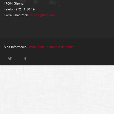
17004 Girona
Telèfon 972 41 80 19
Correu electrònic
dir.cfm@udg.edu
Més informació:
Avís legal i protecció de dades