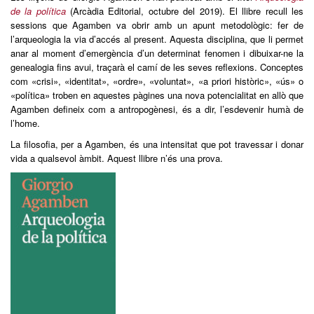
de la política
(Arcàdia Editorial, octubre del 2019). El llibre recull les
sessions que Agamben va obrir amb un apunt metodològic: fer de
l’arqueologia la via d’accés al present. Aquesta disciplina, que li permet
anar al moment d’emergència d’un determinat fenomen i dibuixar-ne la
genealogia fins avui, traçarà el camí de les seves reflexions. Conceptes
com «crisi», «identitat», «ordre», «voluntat», «a priori històric», «ús» o
«política» troben en aquestes pàgines una nova potencialitat en allò que
Agamben defineix com a antropogènesi, és a dir, l’esdevenir humà de
l’home.
La filosofia, per a Agamben, és una intensitat que pot travessar i donar
vida a qualsevol àmbit. Aquest llibre n’és una prova.