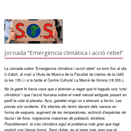
Jornada “Emergència climàtica i acció rebel”
La Jornada sobre “Emergència climàtica i acció rebel” va tenir lloc el dia
2 d’abril, al matí a l’Aula de Música de la Facultat de Lletres de la UdG
(a les 13h.) i a la tarda al Centre Cultural La Mercè de Girona (18.30h.).
No fa gaire hi havia veus que s’atrevien a negar que hi hagués una “crisi
climàtica” i que l’acció humana sobre el medi natural estigués posant en
perill la vida al planeta. Avui, gairebé ningú no s’atreveix a fer-ho. Les
proves són evidents. Els efectes els tenim davant dels nassos en
forma de sequera, augment de les temperatures, extinció d’espècies de
fauna i de flora, migracions massives de població, etcètera.
Possiblement, la crisi climàtica sigui el problema més gran que hagi
produït mai l’ésser humà. Sens dubte, és el repte més gran que té