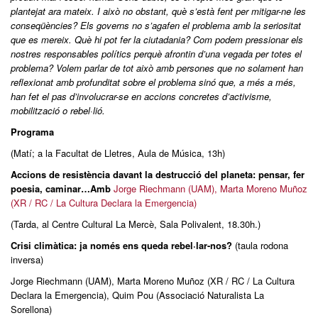
plantejat ara mateix. I això no obstant, què s’està fent per mitigar-ne les
conseqüències? Els governs no s’agafen el problema amb la seriositat
que es mereix. Què hi pot fer la ciutadania? Com podem pressionar els
nostres responsables polítics perquè afrontin d’una vegada per totes el
problema? Volem parlar de tot això amb persones que no solament han
reflexionat amb profunditat sobre el problema sinó que, a més a més,
han fet el pas d’involucrar-se en accions concretes d’activisme,
mobilització o rebel·lió.
Programa
(Matí; a la Facultat de Lletres, Aula de Música, 13h)
Accions de resistència davant la destrucció del planeta: pensar, fer
poesia, caminar…Amb
Jorge Riechmann (UAM), Marta Moreno Muñoz
(XR / RC / La Cultura Declara la Emergencia)
(Tarda, al Centre Cultural La Mercè, Sala Polivalent, 18.30h.)
Crisi climàtica: ja només ens queda rebel·lar-nos?
(taula rodona
inversa)
Jorge Riechmann (UAM), Marta Moreno Muñoz (XR / RC / La Cultura
Declara la Emergencia), Quim Pou (Associació Naturalista La
Sorellona)