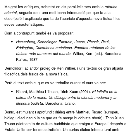
Malgrat les crítiques, sobretot en els paral·lelismes amb la
mística
oriental
, segueix sent una molt bona introducció pel que fa a la
descripció i explicació que fa de l’aparició d’aquesta nova física i les
seves característiques.
Com a contrapunt també es va proposar:
Heisenberg, Schödinger.
Einstein, Jeans, Planck, Pauli,
Eddington
,
Cuestiones cuánticas. Escritos místicos de los
físicos más famosos del mundo.
Wilber, Ken (ed.). Barcelona:
Kairós, 1987.
Demolidor i aclaridor pròleg de Ken Wilber, i uns textos de gran alçada
filosòfica dels físics de la nova física.
Però el text amb el que es va treballar durant el curs va ser:
Ricard, Matthieu i Thuan, Trinh Xuan (2001).
El infinito en la
palma de la mano. Un diálogo entre la ciencia moderna y la
filosofía budista
. Barcelona: Urano.
Bonic, estimulant i aprofundit diàleg entre Matthieu Ricard (europeu,
biòleg i d’educació laica que es fa monjo buddhista tibetà) i Trinh Xuan
Thuan (vietnamita de cultura buddhista que emigra a Europa i després a
Estats Units per fer-se astrofísic). Un curiós diàleg intercultural amb