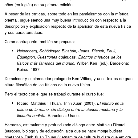
años (en inglés) de su primera edición.
A pesar de las críticas, sobre todo en los paralelismos con la mística
oriental, sigue siendo una muy buena introducción con respecto a la
descripción y explicación respecto de la aparición de esta nueva física
y sus características.
Como contrapunto también se propuso:
Heisenberg, Schödinger.
Einstein, Jeans, Planck, Pauli,
Eddington
,
Cuestiones cuánticas. Escritos místicos de los
físicos más famosos del mundo.
Wilber, Ken (ed.). Barcelona:
Kairós, 1987.
Demoledor y esclarecedor prólogo de Ken Wilber, y unos textos de gran
altura filosófica de los físicos de la nueva física.
Pero el texto con el que se trabajó durante el curso fue:
Ricard, Matthieu i Thuan, Trinh Xuan (2001).
El infinito en la
palma de la mano. Un diálogo entre la ciencia moderna y la
filosofía budista
. Barcelona: Urano.
Hermoso, estimulante y profundizado diálogo entre Matthieu Ricard
(europeo, biólogo y de educación laica que se hace monje budista
tibetano) y Trinh Xuan Thuan (vietnamita de cultura budista que emigra