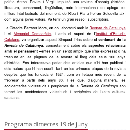
polític Antoni Rovira i Virgili impulsà una revista d’assaig (història,
literatura, pensament, lingüística, món internacional) on aplegà els
millors intel·lectuals del moment, de Riba i Pla a Ferran Soldevila així
com alguns joves valors. Va tenir un gran ressò i subscriptors.
La Càtedra Ferrater Mora, en col·laboració amb la
Revista de Catalunya
i el
Memorial Democràtic
, i amb el suport de l’
Institut d’Estudis
Catalans
, va organitzar aquest Simposi Trias sobre el
centenari de la
Revista de Catalunya
, concretament sobre els
aspectes relacionats
amb el pensament
–entès en un sentit ampli- que s’ha expressat o ha
traspuat en les pàgines de la revista al llarg dels seus 100 anys
d’història. Ens interessava parlar dels articles que s’hi han publicat i
dels autors que hi han escrit, tant en les primeres etapes de la revista
després que fos fundada el 1924, com en l’etapa més recent de la
“represa” a partir dels anys 80. I és que, d’alguna manera, les
accidentades vicissituds i peripècies de la
Revista de Catalunya
són
també les accidentades vicissituds i peripècies de l’«alta cultura»
catalana.
Programa dimecres 19 de juny