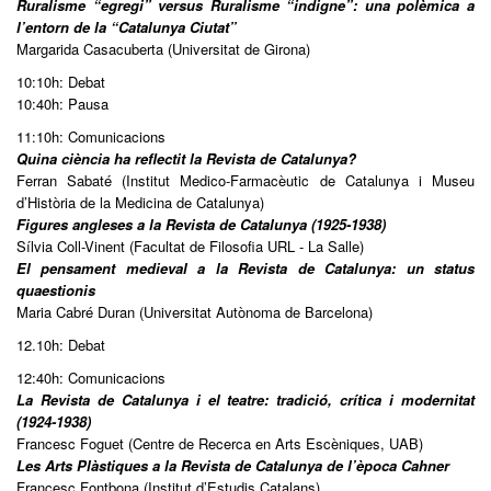
Ruralisme “egregi” versus Ruralisme “indigne”: una polèmica a
l’entorn de la “Catalunya Ciutat”
Margarida Casacuberta (Universitat de Girona)
10:10h: Debat
10:40h: Pausa
11:10h: Comunicacions
Quina ciència ha reflectit la Revista de Catalunya?
Ferran Sabaté (Institut Medico-Farmacèutic de Catalunya i Museu
d’Història de la Medicina de Catalunya)
Figures angleses a la Revista de Catalunya (1925-1938)
Sílvia Coll-Vinent (Facultat de Filosofia URL - La Salle)
El pensament medieval a la Revista de Catalunya: un status
quaestionis
Maria Cabré Duran (Universitat Autònoma de Barcelona)
12.10h: Debat
12:40h: Comunicacions
La Revista de Catalunya i el teatre: tradició, crítica i modernitat
(1924-1938)
Francesc Foguet (Centre de Recerca en Arts Escèniques, UAB)
Les Arts Plàstiques a la Revista de Catalunya de l’època Cahner
Francesc Fontbona (Institut d’Estudis Catalans)