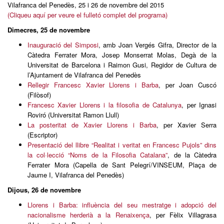
Vilafranca del Penedès, 25 i 26 de novembre del 2015
(Cliqueu aquí per veure el fulletó complet del programa)
Dimecres, 25 de novembre
Inauguració del Simposi
, amb Joan Vergés Gifra, Director de la
Càtedra Ferrater Mora, Josep Monserrat Molas, Degà de la
Universitat de Barcelona i Raimon Gusi, Regidor de Cultura de
l’Ajuntament de Vilafranca del Penedès
Rellegir Francesc Xavier Llorens i Barba
, per Joan Cuscó
(Filòsof)
Francesc Xavier Llorens i la filosofia de Catalunya
, per Ignasi
Roviró (Universitat Ramon Llull)
La posteritat de Xavier Llorens i Barba
, per Xavier Serra
(Escriptor)
Presentació del llibre “Realitat i veritat en Francesc Pujols” dins
la col·lecció “Noms de la Filosofia Catalana”
, de la Càtedra
Ferrater Mora (Capella de Sant Pelegrí/VINSEUM, Plaça de
Jaume I, Vilafranca del Penedès)
Dijous, 26 de novembre
Llorens i Barba: influència del seu mestratge i adopció del
nacionalisme herderià a la Renaixença
, per Fèlix Villagrasa