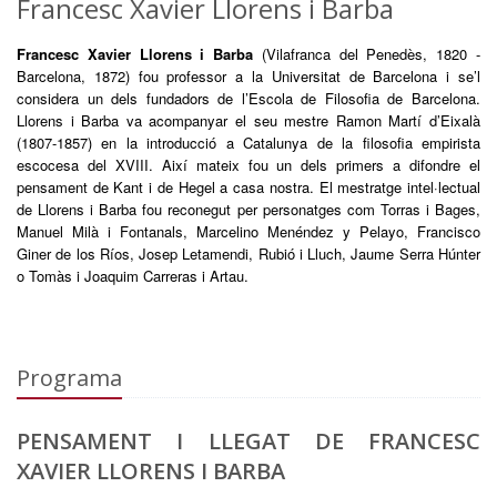
Francesc Xavier Llorens i Barba
Francesc Xavier Llorens i Barba
(Vilafranca del Penedès, 1820 -
Barcelona, 1872) fou professor a la Universitat de Barcelona i se’l
considera un dels fundadors de l’Escola de Filosofia de Barcelona.
Llorens i Barba va acompanyar el seu mestre Ramon Martí d’Eixalà
(1807-1857) en la introducció a Catalunya de la filosofia empirista
escocesa del XVIII. Així mateix fou un dels primers a difondre el
pensament de Kant i de Hegel a casa nostra. El mestratge intel·lectual
de Llorens i Barba fou reconegut per personatges com Torras i Bages,
Manuel Milà i Fontanals, Marcelino Menéndez y Pelayo, Francisco
Giner de los Ríos, Josep Letamendi, Rubió i Lluch, Jaume Serra Húnter
o Tomàs i Joaquim Carreras i Artau.
Programa
PENSAMENT I LLEGAT DE FRANCESC
XAVIER LLORENS I BARBA