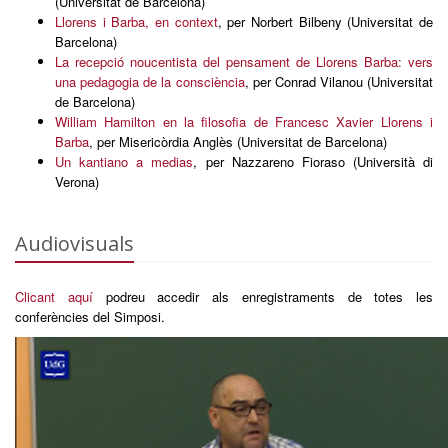
(Universitat de Barcelona)
Llorens i Barba, en context
, per Norbert Bilbeny (Universitat de
Barcelona)
La recepció noucentista del pensament de Llorens Barba: vers
una pedagogia de la consciència
, per Conrad Vilanou (Universitat
de Barcelona)
William Hamilton en la filosofia de Francesc Xavier Llorens i
Barba
, per Misericòrdia Anglès (Universitat de Barcelona)
Un kantiano a medias
, per Nazzareno Fioraso (Università di
Verona)
Audiovisuals
Clicant aquí
podreu accedir als enregistraments de totes les
conferències del Simposi.