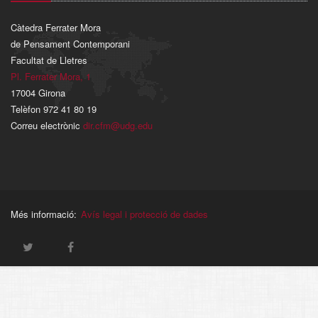
Càtedra Ferrater Mora
de Pensament Contemporani
Facultat de Lletres
Pl. Ferrater Mora, 1
17004 Girona
Telèfon 972 41 80 19
Correu electrònic
dir.cfm@udg.edu
Més informació:
Avís legal i protecció de dades