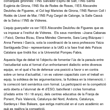
comarques gironines: l’INS Salvador Espriu de Salt, l’INS Santa
Eugènia de Girona, l’INS Illa de Rodes de Roses, l’IES Alexandre
Deulofeu de Figueres, el Col·legi Maristes de Girona, l’INS Ramon Coll i
Rodés de Lloret de Mar, l’INS Puig Cargol de Calonge, la Salle Cassà
de la Selva i l’INS de Vidreres.
L’equip guanyador va ser l’IES Alexandre Deulofeu de Figueres que es
va imposar a l’institut de Vidreres. Els seus membres –Joana Cabanas
i Faixó, Denisa Bizau, Elena Méndez Clemente, Sara Lang Blázquez i
Anna Ferrera i García, sota la coordinació de la seva professora Yaiza
Santàgueda Díez– representaran a la UdG a la fase final dels Països
Catalans que tindrà lloc a la Universitat Pompeu Fabra.
Aquesta lliga de debat té l’objectiu de fomentar l’ús de la paraula entre
l’estudiantat sota el format d’un enfrontament dialèctic entre diversos
equips, en el qual s’ha de defensar una posició a favor o en contra
sobre un tema d’actualitat, i on es valoren capacitats com el treball en
equip, la solidesa de les argumentacions, la fluïdesa en la intervenció, i
la correcció tant semàntica com formal. La participació en la competició
està oberta a l’alumnat de 4t d’ESO, batxillerat i cicles formatius
(d’edats entre 15 i 18 anys), dels centres educatius de la Franja de
Ponent, País Valencià, Catalunya del Nord, Andorra, Catalunya,
Sardenya i Illes Balears, que estiga matriculat en el curs acadèmic en
què es realitza la competició.