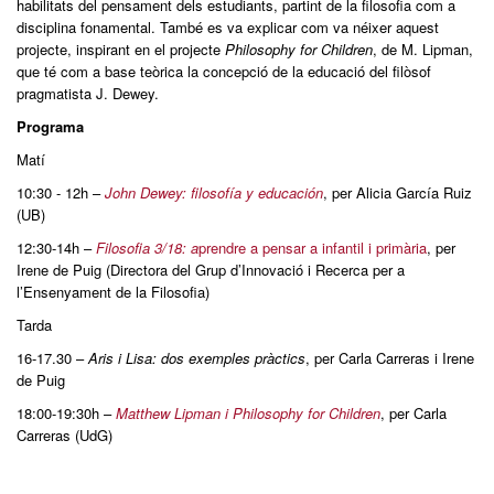
habilitats del pensament dels estudiants, partint de la filosofia com a
disciplina fonamental. També es va explicar com va néixer aquest
projecte, inspirant en el projecte
Philosophy for Children
, de M. Lipman,
que té com a base teòrica la concepció de la educació del filòsof
pragmatista J. Dewey.
Programa
Matí
10:30 - 12h –
John Dewey: filosofía y educación
, per Alicia García Ruiz
(UB)
12:30-14h –
Filosofia 3/18: a
prendre a pensar a infantil i primària
, per
Irene de Puig (Directora del Grup d’Innovació i Recerca per a
l’Ensenyament de la Filosofia)
Tarda
16-17.30 –
Aris i Lisa: dos exemples pràctics
, per Carla Carreras i Irene
de Puig
18:00-19:30h –
Matthew Lipman i Philosophy for Children
, per Carla
Carreras (UdG)