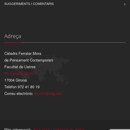
SUGGERIMENTS I COMENTARIS
Adreça
Càtedra Ferrater Mora
de Pensament Contemporani
Facultat de Lletres
Pl. Ferrater Mora, 1
17004 Girona
Telèfon 972 41 80 19
Correu electrònic
dir.cfm@udg.edu
Més informació:
Avís legal i protecció de dades