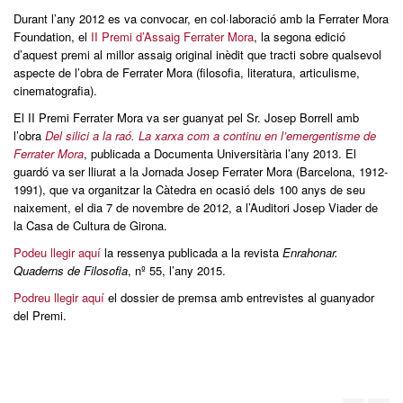
Durant l’any 2012 es va convocar, en col·laboració amb la Ferrater Mora
Foundation, el
II Premi d’Assaig Ferrater Mora
, la segona edició
d’aquest premi al millor assaig original inèdit que tracti sobre qualsevol
aspecte de l’obra de Ferrater Mora (filosofia, literatura, articulisme,
cinematografia).
El II Premi Ferrater Mora va ser guanyat pel Sr. Josep Borrell amb
l’obra
Del silici a la raó. La xarxa com a continu en l’emergentisme de
Ferrater Mora
, publicada a Documenta Universitària l’any 2013. El
guardó va ser lliurat a la Jornada Josep Ferrater Mora (Barcelona, 1912-
1991), que va organitzar la Càtedra en ocasió dels 100 anys de seu
naixement, el dia 7 de novembre de 2012, a l’Auditori Josep Viader de
la Casa de Cultura de Girona.
Podeu llegir aquí
la ressenya publicada a la revista
Enrahonar.
Quaderns de Filosofia
, nº 55, l’any 2015.
Podreu llegir aquí
el dossier de premsa amb entrevistes al guanyador
del Premi.