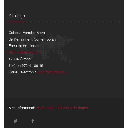
Adreça
Càtedra Ferrater Mora
de Pensament Contemporani
Facultat de Lletres
Pl. Ferrater Mora, 1
17004 Girona
Telèfon 972 41 80 19
Correu electrònic
dir.cfm@udg.edu
Més informació:
Avís legal i protecció de dades