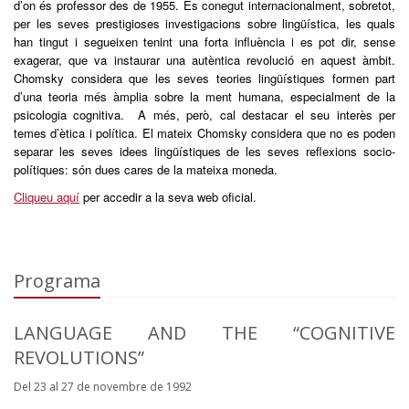
d’on és professor des de 1955. És conegut internacionalment, sobretot,
per les seves prestigioses investigacions sobre lingüística, les quals
han tingut i segueixen tenint una forta influència i es pot dir, sense
exagerar, que va instaurar una autèntica revolució en aquest àmbit.
Chomsky considera que les seves teories lingüístiques formen part
d’una teoria més àmplia sobre la ment humana, especialment de la
psicologia cognitiva. A més, però, cal destacar el seu interès per
temes d’ètica i política. El mateix Chomsky considera que no es poden
separar les seves idees lingüístiques de les seves reflexions socio-
polítiques: són dues cares de la mateixa moneda.
Cliqueu aquí
per accedir a la seva web oficial.
Programa
LANGUAGE AND THE “COGNITIVE
REVOLUTIONS”
Del 23 al 27 de novembre de 1992