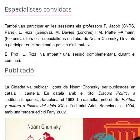
Especialistes convidats
També van participar en les sessions els professors P. Jacob (CNRS,
París), L. Rizzi (Gènova), M. Davies (Londres) i M. Piattelli–Almarini
(Florència), tots ells especialistes en l’obra de Noam Chomsky i invitats
a participar en el seminari a petició d’ell mateix.
El Prof. L. Rizzi va impartir una sessió complementaria durant el
seminari.
Publicació
La Càtedra va publicar lliçons de Noam Chomsky ser publicades en
català i castellà. En català amb el títol
Discurs Polític
, a
l’editorialEmpúries, Barcelona, el 1993. En castellà, amb el títol
Política
y cultura a finales del siglo XX
, a l’editorial Ariel, Barcelona, el 1994,
amb una tercera edició l’any 2002.