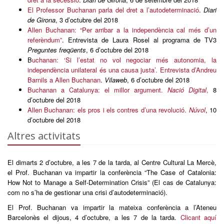
El Professor Buchanan parla del dret a l’autodeterminació
.
Diari
de Girona
, 3 d’octubre del 2018
Allen Buchanan: “Per arribar a la independència cal més d’un
referèndum”
. Entrevista de Laura Rosel al programa de TV3
Preguntes freqüents
, 6 d’octubre del 2018
B
uchanan: ‘Si l’estat no vol negociar més autonomia, la
independència unilateral és una causa justa’. Entrevista d’Andreu
Barnils a Allen Buchanan
.
Vilaweb
, 6 d’octubre del 2018
Buchanan a Catalunya: el millor argument.
Nació Digital
,
8
d’octubre del 2018
Allen Buchanan: els pros i els contres d’una revolució.
Núvol
, 10
d’octubre del 2018
Altres activitats
El dimarts 2 d’octubre, a les 7 de la tarda, al Centre Cultural La Mercè,
el Prof. Buchanan va impartir la conferència “The Case of Catalonia:
How Not to Manage a Self-Determination Crisis” (El cas de Catalunya:
com no s’ha de gestionar una crisi d’autodeterminació).
El Prof. Buchanan va impartir la mateixa conferència a l’Ateneu
Barcelonès el dijous, 4 d’octubre, a les 7 de la tarda.
Clicant aquí