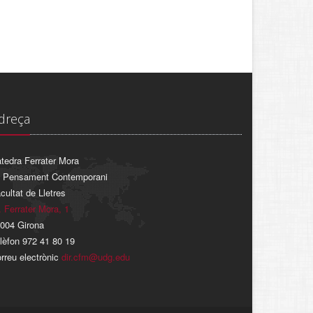
dreça
tedra Ferrater Mora
 Pensament Contemporani
cultat de Lletres
. Ferrater Mora, 1
004 Girona
lèfon 972 41 80 19
rreu electrònic
dir.cfm@udg.edu