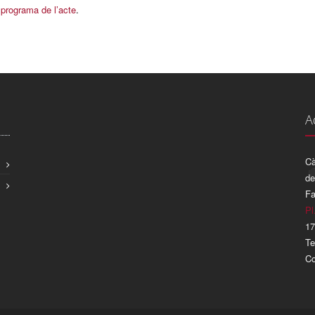
 programa de l’acte
.
A
Cà
de
Fa
Pl
17
Te
Co