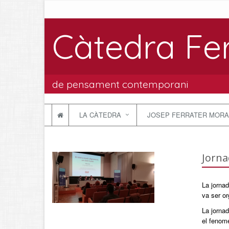
Càtedra Fe
de pensament contemporani
LA CÀTEDRA
JOSEP FERRATER MORA
Jorna
La jornad
va ser or
La jornad
el fenom