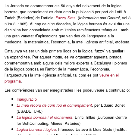
La Jornada va commemorar els 50 anys del naixement de la lògica
borrosa, que normalment es data amb la publicació per part de Lotfi A.
Zadeh (Berkeley) de l’article
‘Fuzzy Sets’
(
Information and Control
, vol.8
núm.3, 1965). Al cap de cinc dècades, la lògica borrosa és avui dia una
disciplina ben consolidada amb múltiples ramificacions teòriques i amb
una gran varietat d’aplicacions que van des de l’enginyeria a la
medecina, la matemàtica, l’economia, la intel·ligència artificial, etcètera.
Catalunya va ser un dels primers llocs on la lògica ‘fuzzy’ va quallar i
va expandir-se. Per aquest motiu, es va organitzar aquesta jornada
commemorativa amb alguns dels millors experts a Catalunya i pioners
de la lògica borrosa en l’àmbit de la matemàtica, l’economia,
l’arquitectura i la intel·ligència artificial, tal com es pot
veure en el
programa
.
Les conferències van ser enregistrades i les podeu veure a continuació:
Inauguració
El meu record de com fou el començament
, per Eduard Bonet
(ESADE, URL)
La lògica borrosa i el raonament
, Enric Trillas (European Centre
for SoftComputing, Mieres, Astúries)
Lògica borrosa i lògica
, Francesc Esteva & Lluís Godo (Institut