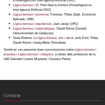
d’Investigació en Intel·ligència Artificial-CSIC)
Lògica borrosa i IA
, Pere García (Institut d’Investigació en
Intel·ligència Artificial-CSIC)
Lògica borrosa i economia
, Francesc Trillas (Dept. Economia
Aplicada, UAB)
Lògica borrosa i arquitectura,
Joan Jacas (UPC)
Lògica borrosa i matemàtiques
, Claudi Alsina (Consell
Interuniversitari de Catalunya)
Taula Rodona:
La lògica borrosa, ahir i demà
, amb Enric Trillas,
Claudi Alsina i Josep-Maria Terricabras
També es van presentar dues comunicacions sobre
Lògica borrosa i
empresa
i
Lògica borrosa i videojocs
, a càrrec dels professors de la
UdG Salvador Linares Mustarós i Gustavo Patow.
Contacte