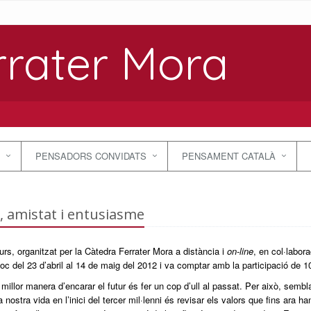
rrater Mora
PENSADORS CONVIDATS
PENSAMENT CATALÀ
 amistat i entusiasme
rs, organitzat per la Càtedra Ferrater Mora a distància i
on-line
, en col·labora
lloc del 23 d’abril al 14 de maig del 2012 i va comptar amb la participació de 
 millor manera d’encarar el futur és fer un cop d’ull al passat. Per això, semb
la nostra vida en l’inici del tercer mil·lenni és revisar els valors que fins ara h