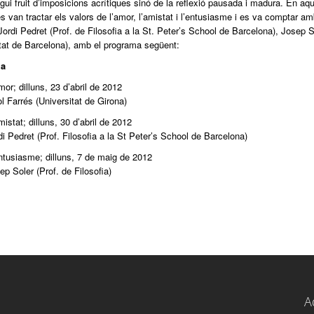
gui fruit d’imposicions acrítiques sinó de la reflexió pausada i madura. En aq
es van tractar els valors de l’amor, l’amistat i l’entusiasme i es va comptar am
Jordi Pedret (Prof. de Filosofia a la St. Peter’s School de Barcelona), Josep S
tat de Barcelona), amb el programa següent:
a
r; dilluns, 23 d’abril de 2012
ol Farrés (Universitat de Girona)
stat; dilluns, 30 d’abril de 2012
di Pedret (Prof. Filosofia a la St Peter’s School de Barcelona)
tusiasme; dilluns, 7 de maig de 2012
ep Soler (Prof. de Filosofia)
A