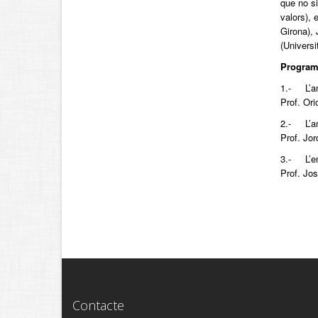
que no si
valors), 
Girona), 
(Universi
Program
1.- L’amo
Prof. Ori
2.- L’ami
Prof. Jor
3.- L’en
Prof. Jos
Contacte