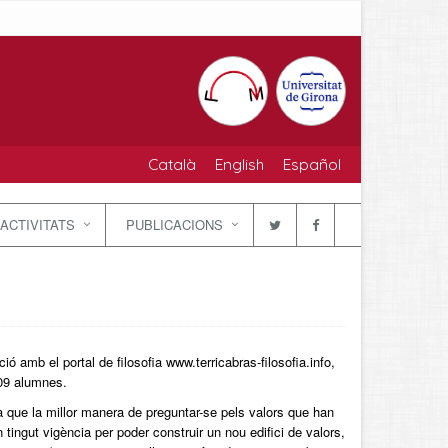
Català
English
Español
ACTIVITATS
PUBLICACIONS
ció amb el portal de filosofia www.terricabras-filosofia.info,
109 alumnes.
la que la millor manera de preguntar-se pels valors que han
an tingut vigència per poder construir un nou edifici de valors,