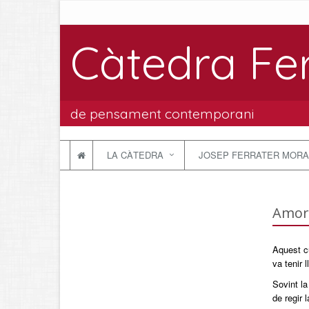
Càtedra Fe
de pensament contemporani
LA CÀTEDRA
JOSEP FERRATER MORA
Amor,
Aquest cu
va tenir 
Sovint la
de regir 