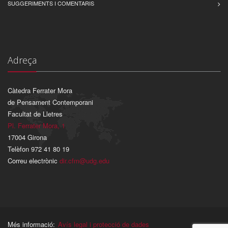
SUGGERIMENTS I COMENTARIS
Adreça
Càtedra Ferrater Mora
de Pensament Contemporani
Facultat de Lletres
Pl. Ferrater Mora, 1
17004 Girona
Telèfon 972 41 80 19
Correu electrònic
dir.cfm@udg.edu
Més informació:
Avís legal i protecció de dades