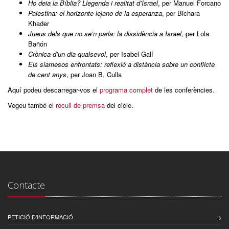
Ho deia la Bíblia? Llegenda i realitat d’Israel
, per Manuel Forcano
Palestina: el horizonte lejano de la esperanza
, per Bichara
Khader
Jueus dels que no se’n parla: la dissidència a Israel
, per Lola
Bañón
Crònica d’un dia qualsevol
, per Isabel Galí
Els siamesos enfrontats: reflexió a distància sobre un conflicte
de cent anys
, per Joan B. Culla
Aquí podeu descarregar-vos el
programa complet
de les conferències.
Vegeu també el
recull de premsa
del cicle.
Contacte
PETICIÓ D'INFORMACIÓ