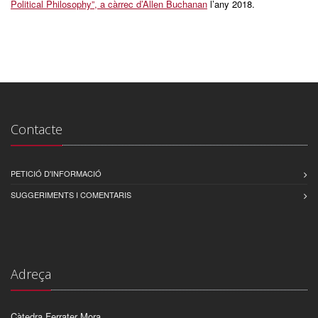
Political Philosophy”, a càrrec d’Allen Buchanan
l’any 2018.
Contacte
PETICIÓ D'INFORMACIÓ
SUGGERIMENTS I COMENTARIS
Adreça
Càtedra Ferrater Mora