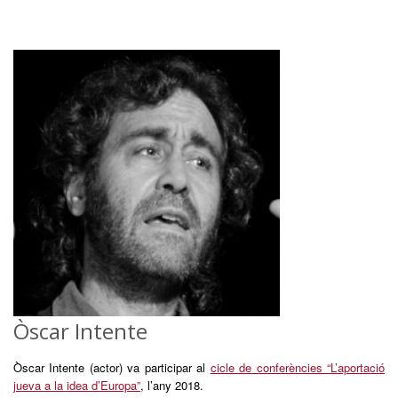
Òscar Intente
Òscar Intente (actor) va participar al
cicle de conferències “L’aportació
jueva a la idea d’Europa”
, l’any 2018.