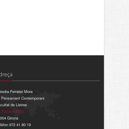
dreça
tedra Ferrater Mora
 Pensament Contemporani
cultat de Lletres
. Ferrater Mora, 1
004 Girona
lèfon 972 41 80 19