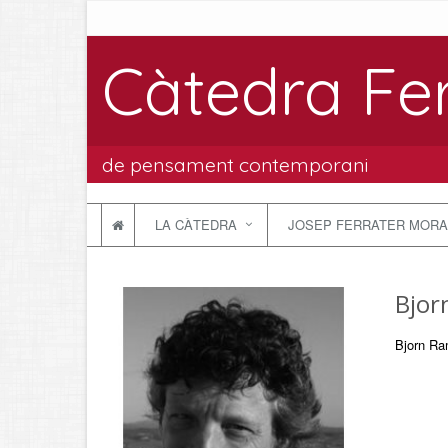
Càtedra Fe
de pensament contemporani
LA CÀTEDRA
JOSEP FERRATER MORA
Bjor
Bjorn Ram