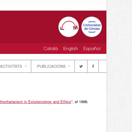
Català
English
Español
ACTIVITATS
PUBLICACIONS
thoritarianism in Epìstemology and Ethics
”, el 1996.