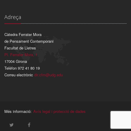
Adreça
Càtedra Ferrater Mora
de Pensament Contemporani
Facultat de Lletres
Pl. Ferrater Mora, 1
17004 Girona
Telèfon 972 41 80 19
Correu electrònic
dir.cfm@udg.edu
Més informació:
Avís legal i protecció de dades