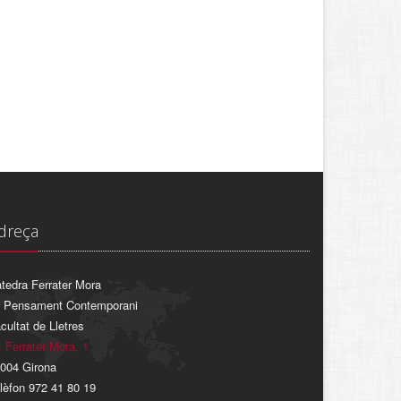
dreça
tedra Ferrater Mora
 Pensament Contemporani
cultat de Lletres
. Ferrater Mora, 1
004 Girona
lèfon 972 41 80 19