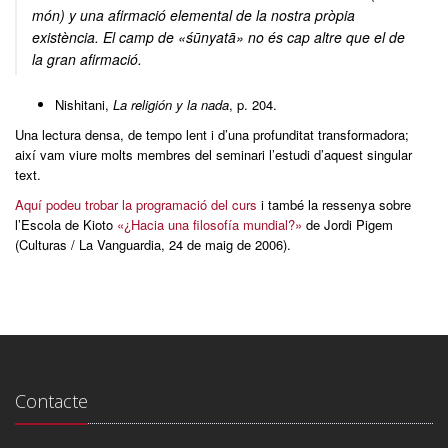
món) y una afirmació elemental de la nostra pròpia
existència. El camp de «śūnyatā» no és cap altre que el de
la gran afirmació.
Nishitani,
La religión y la nada
, p. 204.
Una lectura densa, de tempo lent i d’una profunditat transformadora;
així vam viure molts membres del seminari l’estudi d’aquest singular
text.
Aquí podeu trobar la programació del curs
i també la ressenya sobre
l’Escola de Kioto
«¿Hacia una filosofía mundial?»
de Jordi Pigem
(Culturas / La Vanguardia, 24 de maig de 2006).
Contacte