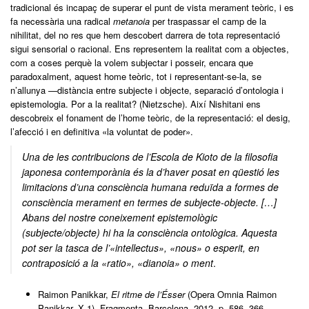
tradicional és incapaç de superar el punt de vista merament teòric, i es
fa necessària una radical
metanoia
per traspassar el camp de la
nihilitat, del no res que hem descobert darrera de tota representació
sigui sensorial o racional. Ens representem la realitat com a objectes,
com a coses perquè la volem subjectar i posseir, encara que
paradoxalment, aquest home teòric, tot i representant-se-la, se
n’allunya —distància entre subjecte i objecte, separació d’ontologia i
epistemologia. Por a la realitat? (Nietzsche). Així Nishitani ens
descobreix el fonament de l’home teòric, de la representació: el desig,
l’afecció i en definitiva «la voluntat de poder».
Una de les contribucions de l’Escola de Kioto de la filosofia
japonesa contemporània és la d’haver posat en qüestió les
limitacions d’una consciència humana reduïda a formes de
consciència merament en termes de subjecte-objecte. […]
Abans del nostre coneixement epistemològic
(subjecte/objecte) hi ha la consciència ontològica. Aquesta
pot ser la tasca de l’«intellectus», «nous» o esperit, en
contraposició a la «ratio», «dianoia» o ment
.
Raimon Panikkar,
El ritme de l’Ésser
(Opera Omnia Raimon
Panikkar, X.1), Fragmenta, Barcelona, 2012, p. 586, 366.