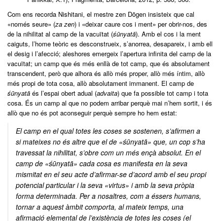
Com ens recorda Nishitani, el mestre zen Dōgen insisteix que cal
«només seure» (
za zen
) i «deixar caure cos i ment» per obrir-nos, des
de la nihilitat al camp de la vacuïtat (
śūnyatā
). Amb el cos i la ment
caiguts, l’home teòric es desconstrueix, s’anorrea, desapareix, i amb ell
el desig i l’afecció; aleshores emergeix l’apertura infinita del camp de la
vacuïtat; un camp que és més enllà de tot camp, que és absolutament
transcendent, però que alhora és allò més proper, allò més íntim, allò
més propi de tota cosa, allò absolutament immanent. El camp de
śūnyatā
és l’espai obert adual (
advaita
) que fa possible tot camp i tota
cosa. És un camp al que no podem arribar perquè mai n’hem sortit, i és
allò que no és pot aconseguir perquè sempre ho hem estat:
El camp en el qual totes les coses se sostenen, s’afirmen a
si mateixes no és altre que el de «śūnyatā» que, un cop s’ha
travessat la nihilitat, s’obre com un més ençà absolut. En el
camp de «śūnyatā» cada cosa es manifesta en la seva
mismitat en el seu acte d’afirmar-se d’acord amb el seu propi
potencial particular i la seva «virtus» i amb la seva pròpia
forma determinada. Per a nosaltres, com a éssers humans,
tornar a aquest àmbit comporta, al mateix temps, una
afirmació elemental de l’existència de totes les coses (el