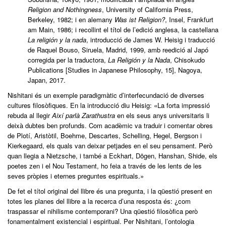
Religion and Nothingness
, University of California Press,
Berkeley, 1982; i en alemany
Was ist Religion?
, Insel, Frankfurt
am Main, 1986; i recollint el títol de l’edició anglesa, la castellana
La religión y la nada
, introducció de James W. Heisig i traducció
de Raquel Bouso, Siruela, Madrid, 1999, amb reedició al Japó
corregida per la traductora,
La Religión y la Nada
, Chisokudo
Publications [Studies in Japanese Philosophy, 15], Nagoya,
Japan, 2017.
Nishitani és un exemple paradigmàtic d’interfecundació de diverses
cultures filosòfiques. En la introducció diu Heisig: «La forta impressió
rebuda al llegir
Així parlà Zarathustra
en els seus anys universitaris li
deixà dubtes ben profunds. Com acadèmic va traduir i comentar obres
de Plotí, Aristòtil, Boehme, Descartes, Schelling, Hegel, Bergson i
Kierkegaard, els quals van deixar petjades en el seu pensament. Però
quan llegia a Nietzsche, i també a Eckhart, Dōgen, Hanshan, Shide, els
poetes zen i el Nou Testament, ho feia a través de les lents de les
seves pròpies i eternes preguntes espirituals.»
De fet el títol original del llibre és una pregunta, i la qüestió present en
totes les planes del llibre a la recerca d’una resposta és: ¿com
traspassar el nihilisme contemporani? Una qüestió filosòfica però
fonamentalment existencial i espiritual. Per Nishitani, l’ontologia