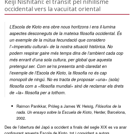
Keiji Nishitani: el transit pel nihilisme
occidental vers la vacuïtat oriental
L’Escola de Kioto ens obre nous horitzons i ens il·lumina
aspectes desconeguts de la mateixa filosofia occidental. És
un exemple de la mútua fecundació que considero
l’«imperatiu cultural» de la nostra situació històrica. No
podem respirar gaire més temps dins de l’ambient cada cop
més enrarit d’una sola cultura, per global que aquesta
pretengui ser. Com se’ns presenta amb claredat en
l’exemple de l’Escola de Kioto, la filosofia no és cap
monopoli de ningú. No es tracta de proposar «una» (sola)
filosofia com a «filosofia mundial» sinó de reclamar els drets
de «la» filosofia per a tothom.
Raimon Panikkar, Pròleg a James W. Heisig,
Filósofos de la
nada. Un ensayo sobre la Escuela de Kioto
, Herder, Barcelona,
2002.
Des de l’obertura del Japó a occident a finals del segle XIX es va anar
configurant aquesta Escola de Kioto, tot i convidant a autors