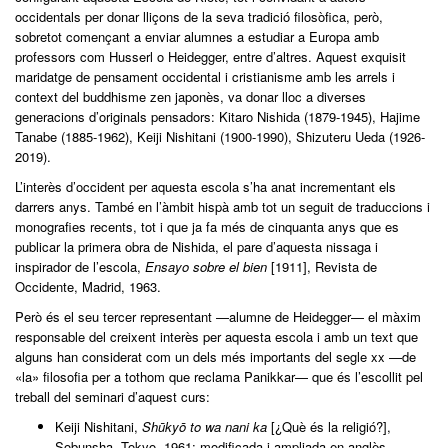
occidentals per donar lliçons de la seva tradició filosòfica, però,
sobretot començant a enviar alumnes a estudiar a Europa amb
professors com Husserl o Heidegger, entre d’altres. Aquest exquisit
maridatge de pensament occidental i cristianisme amb les arrels i
context del buddhisme zen japonès, va donar lloc a diverses
generacions d’originals pensadors: Kitaro Nishida (1879-1945), Hajime
Tanabe (1885-1962), Keiji Nishitani (1900-1990), Shizuteru Ueda (1926-
2019).
L’interès d’occident per aquesta escola s’ha anat incrementant els
darrers anys. També en l’àmbit hispà amb tot un seguit de traduccions i
monografies recents, tot i que ja fa més de cinquanta anys que es
publicar la primera obra de Nishida, el pare d’aquesta nissaga i
inspirador de l’escola,
Ensayo sobre el bien
[1911], Revista de
Occidente, Madrid, 1963.
Però és el seu tercer representant —alumne de Heidegger— el màxim
responsable del creixent interès per aquesta escola i amb un text que
alguns han considerat com un dels més importants del segle xx —de
«la» filosofia per a tothom que reclama Panikkar— que és l’escollit pel
treball del seminari d’aquest curs:
Keiji Nishitani,
Shūkyō to wa nani ka
[¿Què és la religió?],
Sobunsha, Tokyo, 1961; modificada i ampliada en anglès