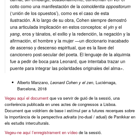
coito como una manifestación de la
coincidentia oppositorum
(‘unión de los opuestos’), como es el caso de esta
ilustración. A lo largo de su obra, Cohen siempre demostró
una articulada implicación en estos conceptos: el
yin
y el
yang
, eros y tánatos, el exilio y la redención, la negación y la
afirmación, el hombre y la mujer —un diccionario inacabado
de ascenso y descenso espiritual, que es la llave del
cancionero post-secular del poeta. El lenguaje de la alquimia
fue a pedir de boca para Leonard, que intentaba trazar un
puente para integrar las polaridades originales del alma».
Alberto Manzano,
Leonard Cohen y el zen
, Luciérnaga,
Barcelona, 2018
Vegeu aquí el document
que va servir de guió de la sessió, una
conferència publicada en unes actes de congressos a Lisboa.
Document que voldríem de base i estímul per a futures recerques sobre
la importància de la perspectiva
advaita
(no-dual / adual) de Panikkar en
els estudis interculturals.
Vegeu-ne aquí l’enregistrament en vídeo
de la sessió.