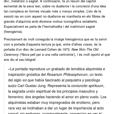
diví, metafísic o sagrat. A continuació, fa un resum del capítol
esmentat de la seva tesi, sobre no dualisme i la concreció d’una idea
tan complexa en formes visuals més o menys simples. L’eix de la
sessió rau en com aquest no dualisme es manifesta en els llibres de
gravats d’alquímia amb diversos motius iconogràfics establerts.
Especialment es parla de l’hermafrodita i del matrimoni sagrat
(hierogàmia).
Precisament és molt coneguda la imatge hierogàmica que es fa servir
com a portada d’aquesta lectura ja què, entre d’altres coses, és la
portada d’un disc de Leonard Cohen de 1973,
New Skin The Old
Ceremony
(‘Nova pell per a una vella cerimònia’), i és molt oportú el què
ens diu el seu biògraf:
«La portada reproduce un grabado de temática alquimista e
inspiración gnóstica del
Rosarium Philosophorum
, un texto
del siglo xvi que había fascinado al psiquiatra y psicólogo
suizo Carl Gustav Jung. Representa la
coniunctio spirituum
,
la sagrada unión espiritual de los principios masculino y
femenino; dos ángeles haciendo el amor en pleno vuelo. Los
alquimistas estaban muy impregnados de erotismo, pero
rara vez se inclinaban a dar un lugar de importancia al acto
carnal; sin embargo, ocasionalmente, convenían en ver el