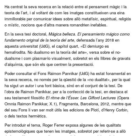
Ha centrat la seva recerca en la relació entre el pensament màgic i la
teoria de l’art, i al voltant de com les imatges constitueixen una eina
immillorable per comunicar idees sobre allò metafísic, espiritual, religiós
o místic, nocions que d’altra manera romandrien inefables.
En la seva tesi doctoral,
Mágica belleza. El pensamiento mágico como
fundamento original de la teoría del arte
, defensada l’any 2018 en
aquesta universitat (UdG), el capítol quart, «El demiurgo es
hemafrodita. No dualismo en la teoría del arte», versa sobre el no-
dualisme i com plasmar-lo visualment, sobretot en els llibres de gravats
d’alquímia, que són els que centren la presentació.
Poder consultar el Fons Raimon Pannikar (UdG) ha estat fonamental en
la seva recerca, no només per la qüestió de la «no dualitat», per la qual
ha sigut un autor i una font bàsica, sinó en el conjunt de la tesi. De
l’obra de Raimon Panikkar, per a la confecció de la tesi, en destaca el
seu testament filosòfic
El ritme de l’Ésser. Les Gifford Lectures
(Opera
Omnia Raimon Panikkar, X.1), Fragmenta, Barcelona, 2012, mentre que
del seu Fons li van ser molt útils les edicions de Plotí, d’Henry Corbin,
o dels textos hermètics.
Per introduir el tema, Roger Ferrer exposa algunes de les qualitats
epistemològiques que tenen les imatges, sobretot per referir-se a allò