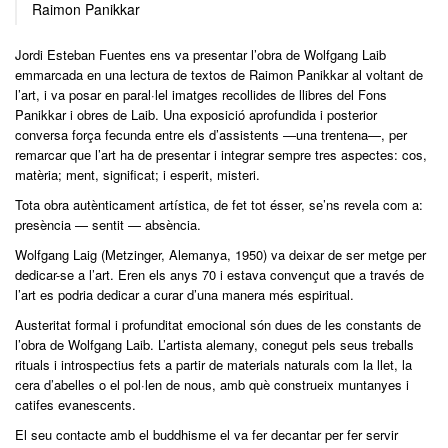
Raimon Panikkar
Jordi Esteban Fuentes ens va presentar l’obra de Wolfgang Laib
emmarcada en una lectura de textos de Raimon Panikkar al voltant de
l’art, i va posar en paral·lel imatges recollides de llibres del Fons
Panikkar i obres de Laib. Una exposició aprofundida i posterior
conversa força fecunda entre els d’assistents —una trentena—, per
remarcar que l’art ha de presentar i integrar sempre tres aspectes: cos,
matèria; ment, significat; i esperit, misteri.
Tota obra autènticament artística, de fet tot ésser, se’ns revela com a:
presència — sentit — absència.
Wolfgang Laig (Metzinger, Alemanya, 1950) va deixar de ser metge per
dedicar-se a l’art. Eren els anys 70 i estava convençut que a través de
l’art es podria dedicar a curar d’una manera més espiritual.
Austeritat formal i profunditat emocional són dues de les constants de
l’obra de Wolfgang Laib. L’artista alemany, conegut pels seus treballs
rituals i introspectius fets a partir de materials naturals com la llet, la
cera d’abelles o el pol·len de nous, amb què construeix muntanyes i
catifes evanescents.
El seu contacte amb el buddhisme el va fer decantar per fer servir