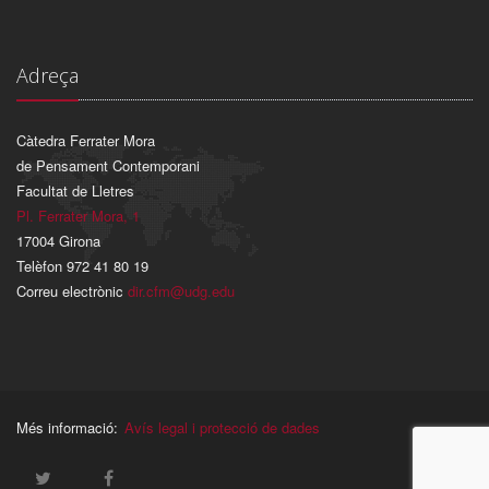
Adreça
Càtedra Ferrater Mora
de Pensament Contemporani
Facultat de Lletres
Pl. Ferrater Mora, 1
17004 Girona
Telèfon 972 41 80 19
Correu electrònic
dir.cfm@udg.edu
Més informació:
Avís legal i protecció de dades