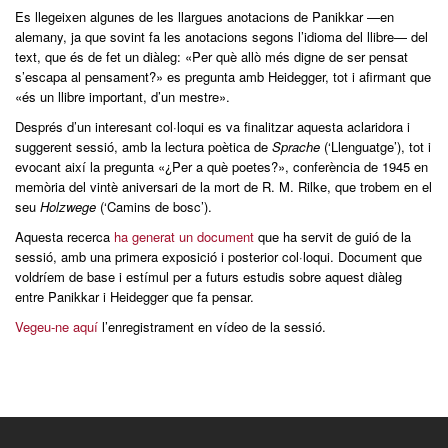
Es llegeixen algunes de les llargues anotacions de Panikkar —en
alemany, ja que sovint fa les anotacions segons l’idioma del llibre— del
text, que és de fet un diàleg: «Per què allò més digne de ser pensat
s’escapa al pensament?» es pregunta amb Heidegger, tot i afirmant que
«és un llibre important, d’un mestre».
Després d’un interesant col·loqui es va finalitzar aquesta aclaridora i
suggerent sessió, amb la lectura poètica de
Sprache
(‘Llenguatge’), tot i
evocant així la pregunta «¿Per a què poetes?», conferència de 1945 en
memòria del vintè aniversari de la mort de R. M. Rilke, que trobem en el
seu
Holzwege
(‘Camins de bosc’).
Aquesta recerca
ha generat un document
que ha servit de guió de la
sessió, amb una primera exposició i posterior col·loqui. Document que
voldríem de base i estímul per a futurs estudis sobre aquest diàleg
entre Panikkar i Heidegger que fa pensar.
Vegeu-ne aquí
l’enregistrament en vídeo de la sessió.