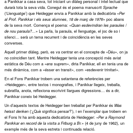
a Panikkar a casa seva, tot iniciant un diàleg personal i intel·lectual que
durarà tota la seva vida. Conegut és el poema manuscrit
Sprache
(‘Llenguatge’) que Heidegger envia a Panikkar amb la dedicatòria «
Per
al Prof. Panikkar i els seus alumnes
,
18 de març de 1976
» poc abans
de la seva mort. Comença el poema: «
Quan esdevindran les paraules
/
de nou paraula?…
» La parla, la paraula, el llenguatge, el joc de so i
silenci… serà un tema recurrent i de coincidència en les seves
converses.
Aquell primer diàleg, però, es va centrar en el concepte de «Déu», on ja
no coincidien tant. Mentre Heidegger tenia una concepció més aviat
estàtica de Déu com a «
ens
suprem», diria Panikkar, ell en tenia una de
més dinàmica, com a «ésser en transit», com «esdevenir trinitari».
En el Fons Panikkar trobem una setantena de referències per
«Heidegger», entre textos i monografies, i Panikkar llegeix, treballa,
subratlla, anota, reflexiona escrivint llargues digressions… és a dir,
Panikkar coneix bé Heidegger.
Un d’aquests textos de Heidegger ben treballat per Panikkar és
Was
heisst denken
(‘¿Què significa pensar?’), i en l’exemplar que trobem en
el Fons hi ha amb aquesta dedicatòria de Heidegger: «
Per a Raymond
Panikkar en record de la visita a Friburg a Br.
» (4 de juny de 1962), un
exemple més de la seva estreta i continuada relació.