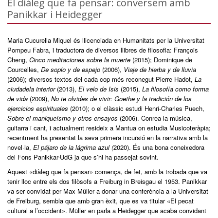
El diàleg que fa pensar: conversem amb
Panikkar i Heidegger
Maria Cucurella Miquel és llicenciada en Humanitats per la Universitat
Pompeu Fabra, i traductora de diversos llibres de filosofia: François
Cheng,
Cinco meditaciones sobre la muerte
(2015); Dominique de
Courcelles,
De soplo y de espejo
(2006),
Viaje de hierba y de lluvia
(2006); diversos textos del cada cop més reconegut Pierre Hadot,
La
ciudadela interior
(2013),
El velo de Isis
(2015),
La filosofía como forma
de vida
(2009),
No te olvides de vivir: Goethe y la tradición de los
ejercicios espirituales
(2010); o el clàssic estudi Henri-Charles Puech,
Sobre el maniqueísmo y otros ensayos
(2006). Conrea la música,
guitarra i cant, i actualment resideix a Mantua on estudia Musicoteràpia;
recentment ha presentat la seva primera incursió en la narrativa amb la
novel·la,
El pájaro de la lágrima azul
(
2020). És una bona coneixedora
del Fons Panikkar-UdG ja que s’hi ha passejat sovint.
Aquest «diàleg que fa pensar» comença, de fet, amb la trobada que va
tenir lloc entre els dos filòsofs a Freiburg in Breisgau el 1953. Panikkar
va ser convidat per Max Müller a donar una conferència a la Universitat
de Freiburg, sembla que amb gran èxit, que es va titular «El pecat
cultural a l’occident». Müller en parla a Heidegger que acaba convidant