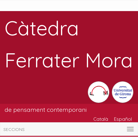
Càtedra
Ferrater Mora
de pensament contemporani
Català
Español
SECCIONS