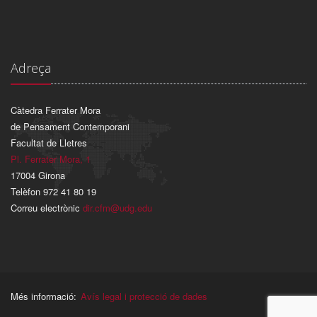
Adreça
Càtedra Ferrater Mora
de Pensament Contemporani
Facultat de Lletres
Pl. Ferrater Mora, 1
17004 Girona
Telèfon 972 41 80 19
Correu electrònic
dir.cfm@udg.edu
Més informació:
Avís legal i protecció de dades