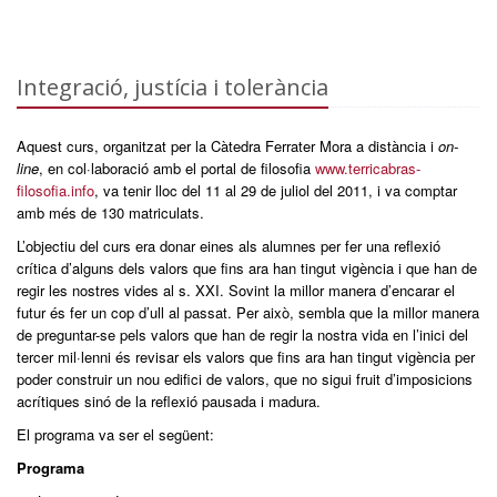
Integració, justícia i tolerància
Aquest curs, organitzat per la Càtedra Ferrater Mora a distància i
on-
line
, en col·laboració amb el portal de filosofia
www.terricabras-
filosofia.info
, va tenir lloc del 11 al 29 de juliol del 2011, i va comptar
amb més de 130 matriculats.
L’objectiu del curs era donar eines als alumnes per fer una reflexió
crítica d’alguns dels valors que fins ara han tingut vigència i que han de
regir les nostres vides al s. XXI. Sovint la millor manera d’encarar el
futur és fer un cop d’ull al passat. Per això, sembla que la millor manera
de preguntar-se pels valors que han de regir la nostra vida en l’inici del
tercer mil·lenni és revisar els valors que fins ara han tingut vigència per
poder construir un nou edifici de valors, que no sigui fruit d’imposicions
acrítiques sinó de la reflexió pausada i madura.
El programa va ser el següent:
Programa