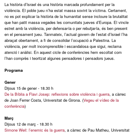
La història d’Israel és una història marcada profundament per la
violència. El poble jueu n’ha estat massa sovint la víctima. Certament,
no es pot explicar la història de la humanitat sense incloure la brutalitat
que han patit massa vegades les comunitats jueves d’Europa. El vincle
estret amb la violència, per defensar-la o per rebutjar-la, és ben present
en el pensament jueu. Tanmateix, l’actual govern de l’estat d’Israel l’ha
abraçat obertament, a fi de consolidar l’ocupació a Palestina. La
violència, per molt incomprensible i escandalosa que sigui, reclama
atenció i anàlisi. En aquest cicle de conferències hem escoltat com
l’han comprès i teoritzat algunes pensadores i pensadors jueus.
Programa
Gener
Dijous 15 de gener - 18.30 h
De la Bíblia a Flavi Josep: reflexions sobre violència i guerra
, a càrrec
de Joan Ferrer Costa, Universitat de Girona. (
Vegeu el vídeo de la
conferència
)
Març
Dijous 12 de març - 18.30 h
Simone Weil: l’enemic és la guerra
, a càrrec de Pau Matheu, Universitat