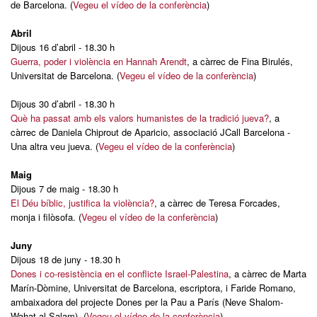
de Barcelona. (
Vegeu el vídeo de la conferència
)
Abril
Dijous 16 d’abril - 18.30 h
Guerra, poder i violència en Hannah Arendt
, a càrrec de Fina Birulés,
Universitat de Barcelona. (
Vegeu el vídeo de la conferència
)
Dijous 30 d’abril - 18.30 h
Què ha passat amb els valors humanistes de la tradició jueva?
, a
càrrec de Daniela Chiprout de Aparicio, associació JCall Barcelona -
Una altra veu jueva. (
Vegeu el vídeo de la conferència
)
Maig
Dijous 7 de maig - 18.30 h
El Déu bíblic, justifica la violència?
, a càrrec de Teresa Forcades,
monja i filòsofa. (
Vegeu el vídeo de la conferència
)
Juny
Dijous 18 de juny - 18.30 h
Dones i co-resistència en el conflicte Israel-Palestina
, a càrrec de Marta
Marín-Dòmine, Universitat de Barcelona, escriptora, i Faride Romano,
ambaixadora del projecte Dones per la Pau a París (Neve Shalom-
Wahat al Salam). (
Vegeu el vídeo de la conferència
)