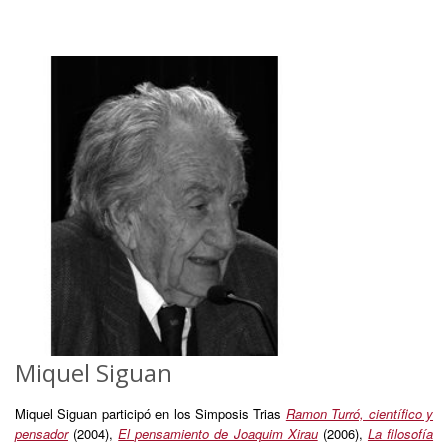
Miquel Siguan
Miquel Siguan participó en los Simposis Trias
Ramon Turró, científico y
pensador
(2004),
El pensamiento de Joaquim Xirau
(2006),
La filosofía