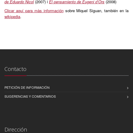
de Eduardo Nicol
(2007) i
El pensamiento de Eugeni d’Ors
(2008)
Clicar aquí para màs información
sobre Miquel Siguan, también en la
wikipedia
.
Contacto
PETICIÓN DE INFORMACIÓN
SUGERENCIAS Y COMENTARIOS
Dirección