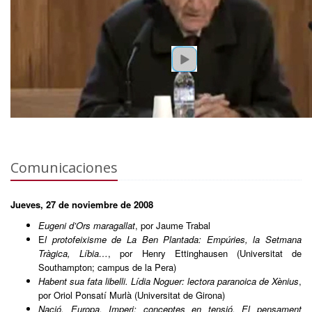
Comunicaciones
Jueves, 27 de noviembre de 2008
Eugeni d’Ors maragallat
, por Jaume Trabal
E
l protofeixisme de La Ben Plantada: Empúries, la Setmana
Tràgica, Líbia…
, por Henry Ettinghausen (Universitat de
Southampton; campus de la Pera)
Habent sua fata libelli. Lídia Noguer: lectora paranoica de Xènius
,
por Oriol Ponsatí Murlà (Universitat de Girona)
Nació, Europa, Imperi: conceptes en tensió. El pensament