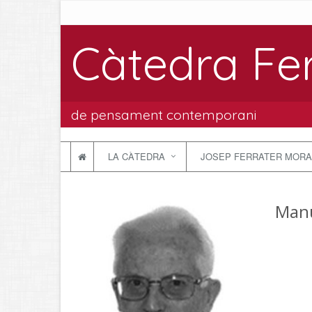
Càtedra Fe
de pensament contemporani
LA CÀTEDRA
JOSEP FERRATER MORA
Manu