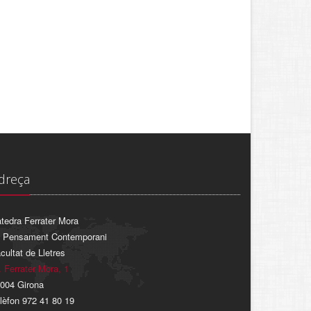
dreça
tedra Ferrater Mora
 Pensament Contemporani
cultat de Lletres
. Ferrater Mora, 1
004 Girona
lèfon 972 41 80 19