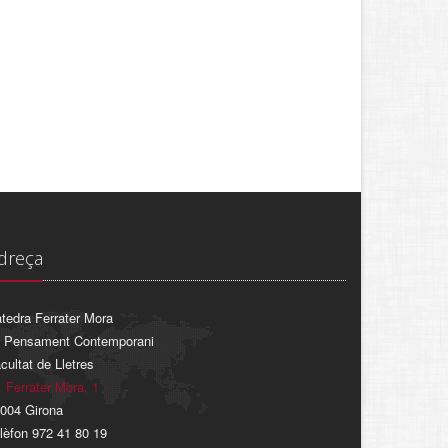
dreça
tedra Ferrater Mora
 Pensament Contemporani
cultat de Lletres
. Ferrater Mora, 1
004 Girona
lèfon 972 41 80 19